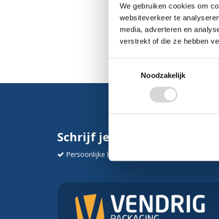
We gebruiken cookies om cont
websiteverkeer te analyseren
media, adverteren en analys
verstrekt of die ze hebben v
Toestemmingsselectie
Noodzakelijk
Schrijf je in en ontvang dir
Persoonlijke korting
Krijg af en toe mails va