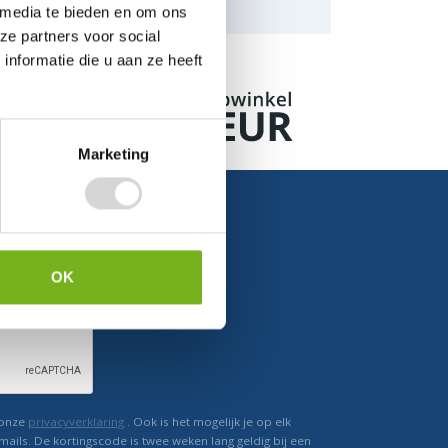
naar de mogelijkheden.
 media te bieden en om ons
ze partners voor social
nformatie die u aan ze heeft
Marketing
OK
Ontvang direct korting
 onze
privacyverklaring
. Ook is het mogelijk je op elk
mails. De kortingscode is twee weken lang geldig bij een