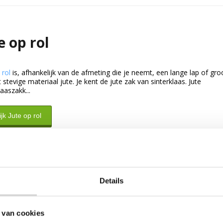
e op rol
 rol
is, afhankelijk van de afmeting die je neemt, een lange lap of gr
 stevige materiaal jute. Je kent de jute zak van sinterklaas. Jute
laaszakk...
jk Jute op rol
Details
 van cookies