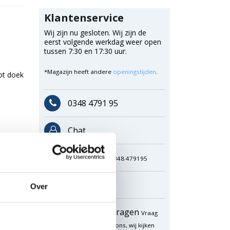
Klantenservice
Wij zijn nu gesloten. Wij zijn de
eerst volgende werkdag weer open
tussen 7:30 en 17:30 uur.
*Magazijn heeft andere
openingstijden
.
oot doek
0348 4791 95
Chat
WhatsApp
0348 479195
Mailen
Over
Offerte aanvragen
Vraag
een speciale prijs op bij ons, wij kijken