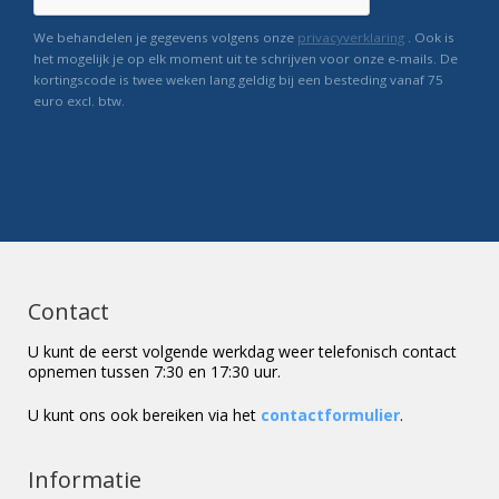
We behandelen je gegevens volgens onze
privacyverklaring
. Ook is
het mogelijk je op elk moment uit te schrijven voor onze e-mails. De
kortingscode is twee weken lang geldig bij een besteding vanaf 75
euro excl. btw.
Contact
U kunt de eerst volgende werkdag weer telefonisch contact
opnemen tussen 7:30 en 17:30 uur.
U kunt ons ook bereiken via het
contactformulier
.
Informatie