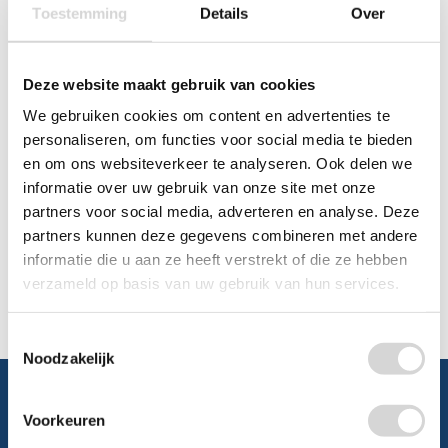
Toestemming
Details
Over
Chat
WhatsApp
0348 479195
Deze website maakt gebruik van cookies
We gebruiken cookies om content en advertenties te
Mailen
personaliseren, om functies voor social media te bieden
en om ons websiteverkeer te analyseren. Ook delen we
Offerte aanvragen
Vraag een speciale prijs op bij ons, wij
informatie over uw gebruik van onze site met onze
kijken naar de mogelijkheden.
partners voor social media, adverteren en analyse. Deze
partners kunnen deze gegevens combineren met andere
informatie die u aan ze heeft verstrekt of die ze hebben
verzameld op basis van uw gebruik van hun services.
Toestemmingsselectie
Noodzakelijk
Voorkeuren