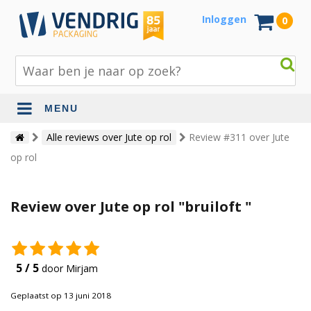
Inloggen
0
MENU
Beschermingsmateriaal
Alle reviews over Jute op rol
Review #311 over Jute
op rol
Bouw- en tuinmaterialen
Inpak - en verzendmaterialen
Review over Jute op rol "bruiloft "
Jute en lopers
Papier en karton
5 / 5
door Mirjam
Tape en stickers
Geplaatst op 13 juni 2018
Verhuismaterialen