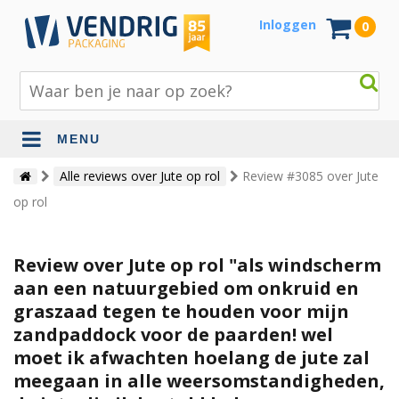
Inloggen
0
MENU
Beschermingsmateriaal
Alle reviews over Jute op rol
Review #3085 over Jute
op rol
Bouw- en tuinmaterialen
Inpak - en verzendmaterialen
Review over Jute op rol "als windscherm
Jute en lopers
aan een natuurgebied om onkruid en
graszaad tegen te houden voor mijn
Papier en karton
zandpaddock voor de paarden! wel
Tape en stickers
moet ik afwachten hoelang de jute zal
meegaan in alle weersomstandigheden,
Verhuismaterialen