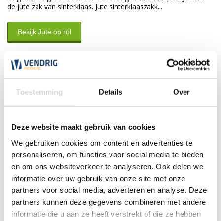
de jute zak van sinterklaas. Jute sinterklaaszakk...
Bekijk Jute op rol
Klantenservice
Toestemming
Details
Over
Wij zijn nu open tot 17:30 uur
*Magazijn heeft andere
openingstijden
.
Deze website maakt gebruik van cookies
We gebruiken cookies om content en advertenties te
0348 4791 95
personaliseren, om functies voor social media te bieden
en om ons websiteverkeer te analyseren. Ook delen we
Chat
informatie over uw gebruik van onze site met onze
partners voor social media, adverteren en analyse. Deze
WhatsApp
partners kunnen deze gegevens combineren met andere
0348 479195
informatie die u aan ze heeft verstrekt of die ze hebben