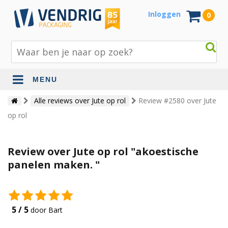
Inloggen
0
MENU
Beschermingsmateriaal
Alle reviews over Jute op rol
Review #2580 over Jute
op rol
Bouw- en tuinmaterialen
Inpak - en verzendmaterialen
Review over Jute op rol "akoestische
Jute en lopers
panelen maken. "
Papier en karton
Tape en stickers
5 / 5
door Bart
Verhuismaterialen