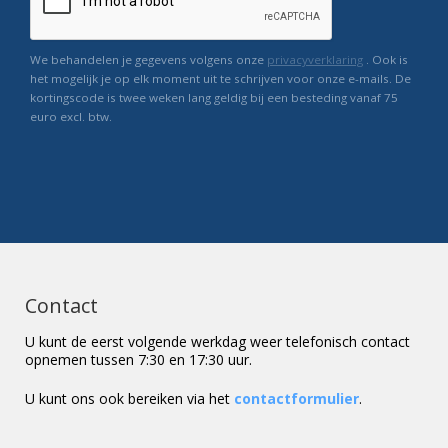
We behandelen je gegevens volgens onze
privacyverklaring
. Ook is
het mogelijk je op elk moment uit te schrijven voor onze e-mails. De
kortingscode is twee weken lang geldig bij een besteding vanaf 75
euro excl. btw.
Contact
U kunt de eerst volgende werkdag weer telefonisch contact
opnemen tussen 7:30 en 17:30 uur.
U kunt ons ook bereiken via het
contactformulier
.