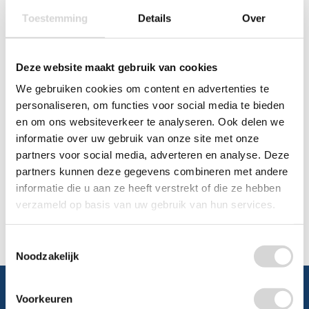
Toestemming
Details
Over
Chat
WhatsApp
0348 479195
Deze website maakt gebruik van cookies
We gebruiken cookies om content en advertenties te
Mailen
personaliseren, om functies voor social media te bieden
en om ons websiteverkeer te analyseren. Ook delen we
Offerte aanvragen
informatie over uw gebruik van onze site met onze
Vraag een speciale prijs op bij ons, wij
partners voor social media, adverteren en analyse. Deze
kijken naar de mogelijkheden.
partners kunnen deze gegevens combineren met andere
informatie die u aan ze heeft verstrekt of die ze hebben
verzameld op basis van uw gebruik van hun services.
Toestemmingsselectie
Noodzakelijk
Voorkeuren