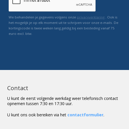
We behandelen je gegevens volgens onze
privacyverklaring
. Ook is
het mogelijk je op elk moment uit te schrijven voor onze e-mails. De
kortingscode is twee weken lang geldig bij een besteding vanaf 75
euro excl. btw.
Contact
U kunt de eerst volgende werkdag weer telefonisch contact
opnemen tussen 7:30 en 17:30 uur.
U kunt ons ook bereiken via het
contactformulier
.