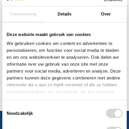
Chat
Toestemming
Details
Over
WhatsApp
0348 479195
Deze website maakt gebruik van cookies
Mailen
We gebruiken cookies om content en advertenties te
personaliseren, om functies voor social media te bieden
en om ons websiteverkeer te analyseren. Ook delen we
Offerte aanvragen
Vraag een speciale prijs op bij ons, wij
informatie over uw gebruik van onze site met onze
kijken naar de mogelijkheden.
partners voor social media, adverteren en analyse. Deze
partners kunnen deze gegevens combineren met andere
informatie die u aan ze heeft verstrekt of die ze hebben
verzameld op basis van uw gebruik van hun services.
Toestemmingsselectie
Noodzakelijk