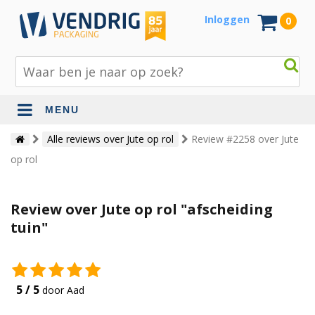
Inloggen
0
MENU
Beschermingsmateriaal
Alle reviews over Jute op rol
Review #2258 over Jute
op rol
Bouw- en tuinmaterialen
Inpak - en verzendmaterialen
Review over Jute op rol "afscheiding
Jute en lopers
tuin"
Papier en karton
Tape en stickers
5 / 5
door Aad
Verhuismaterialen