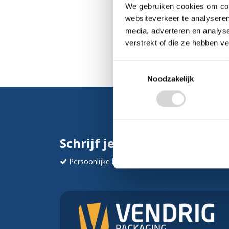
We gebruiken cookies om cont
websiteverkeer te analyseren
media, adverteren en analys
verstrekt of die ze hebben v
Toestemmingsselectie
Noodzakelijk
Schrijf je in en ontvang dir
Persoonlijke korting
Krijg af en toe mails va