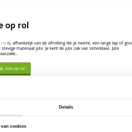
e op rol
 rol
is, afhankelijk van de afmeting die je neemt, een lange lap of gr
 stevige materiaal jute. Je kent de jute zak van sinterklaas. Jute
laaszakk...
jk Jute op rol
Details
 van cookies