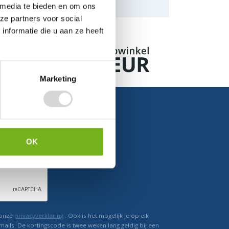
naar de mogelijkheden.
 media te bieden en om ons
ze partners voor social
nformatie die u aan ze heeft
Marketing
OK
Ontvang direct korting
 onze
privacyverklaring
. Ook is het mogelijk je op elk
mails. De kortingscode is twee weken lang geldig bij een