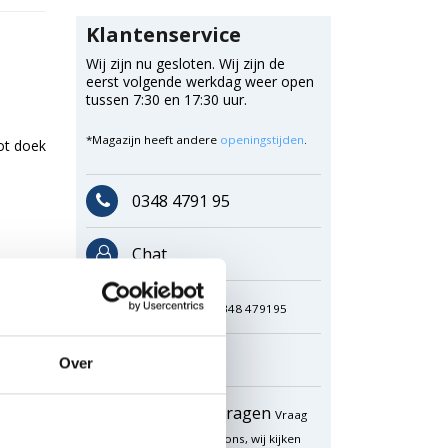
Klantenservice
Wij zijn nu gesloten. Wij zijn de
eerst volgende werkdag weer open
tussen 7:30 en 17:30 uur.
*Magazijn heeft andere
openingstijden
.
oot doek
0348 4791 95
Chat
WhatsApp
0348 479195
Mailen
Over
Offerte aanvragen
Vraag
een speciale prijs op bij ons, wij kijken