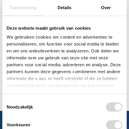
Toestemming
Details
Over
Chat
WhatsApp
0348 479195
Deze website maakt gebruik van cookies
We gebruiken cookies om content en advertenties te
Mailen
personaliseren, om functies voor social media te bieden
en om ons websiteverkeer te analyseren. Ook delen we
Offerte aanvragen
informatie over uw gebruik van onze site met onze
Vraag een speciale prijs op bij ons, wij
partners voor social media, adverteren en analyse. Deze
kijken naar de mogelijkheden.
partners kunnen deze gegevens combineren met andere
informatie die u aan ze heeft verstrekt of die ze hebben
verzameld op basis van uw gebruik van hun services.
Toestemmingsselectie
Noodzakelijk
Voorkeuren