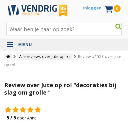
Inloggen
0
MENU
Beschermingsmateriaal
Alle reviews over Jute op rol
Review #1558 over Jute
op rol
Bouw- en tuinmaterialen
Inpak - en verzendmaterialen
Review over Jute op rol "decoraties bij
Jute en lopers
slag om grolle "
Papier en karton
Tape en stickers
5 / 5
door Anne
Verhuismaterialen