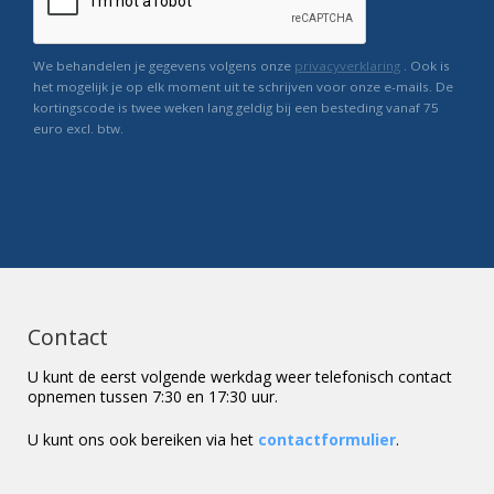
We behandelen je gegevens volgens onze
privacyverklaring
. Ook is
het mogelijk je op elk moment uit te schrijven voor onze e-mails. De
kortingscode is twee weken lang geldig bij een besteding vanaf 75
euro excl. btw.
Contact
U kunt de eerst volgende werkdag weer telefonisch contact
opnemen tussen 7:30 en 17:30 uur.
U kunt ons ook bereiken via het
contactformulier
.