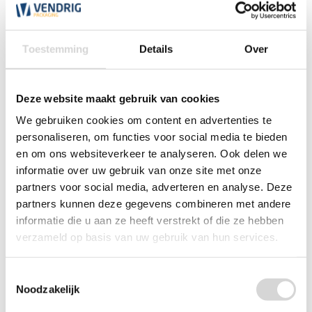
*Magazijn heeft andere
openingstijden
.
Toestemming
Details
Over
0348 4791 95
Chat
Deze website maakt gebruik van cookies
We gebruiken cookies om content en advertenties te
WhatsApp
0348 479195
personaliseren, om functies voor social media te bieden
en om ons websiteverkeer te analyseren. Ook delen we
Mailen
informatie over uw gebruik van onze site met onze
partners voor social media, adverteren en analyse. Deze
Offerte aanvragen
Vraag een speciale prijs op bij ons, wij
partners kunnen deze gegevens combineren met andere
kijken naar de mogelijkheden.
informatie die u aan ze heeft verstrekt of die ze hebben
verzameld op basis van uw gebruik van hun services.
Toestemmingsselectie
Noodzakelijk