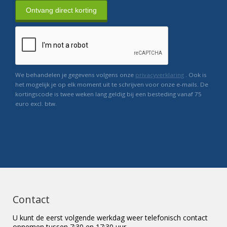
Ontvang direct korting
We behandelen je gegevens volgens onze
privacyverklaring
. Ook is
het mogelijk je op elk moment uit te schrijven voor onze e-mails. De
kortingscode is twee weken lang geldig bij een besteding vanaf 75
euro excl. btw.
Contact
U kunt de eerst volgende werkdag weer telefonisch contact
opnemen tussen 7:30 en 17:30 uur.