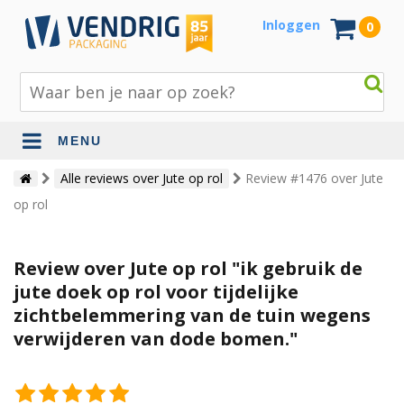
Inloggen
0
MENU
Beschermingsmateriaal
Alle reviews over Jute op rol
Review #1476 over Jute
op rol
Bouw- en tuinmaterialen
Inpak - en verzendmaterialen
Review over Jute op rol "ik gebruik de
Jute en lopers
jute doek op rol voor tijdelijke
zichtbelemmering van de tuin wegens
Papier en karton
verwijderen van dode bomen."
Tape en stickers
Verhuismaterialen