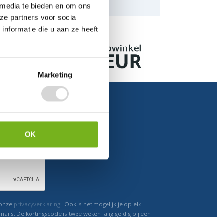
naar de mogelijkheden.
 media te bieden en om ons
ze partners voor social
nformatie die u aan ze heeft
Marketing
OK
Ontvang direct korting
 onze
privacyverklaring
. Ook is het mogelijk je op elk
mails. De kortingscode is twee weken lang geldig bij een