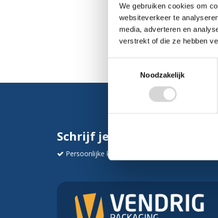
We gebruiken cookies om cont
websiteverkeer te analyseren
media, adverteren en analys
verstrekt of die ze hebben v
Toestemmingsselectie
Noodzakelijk
Schrijf je in en ontvang dir
Persoonlijke korting
Krijg af en toe mails va