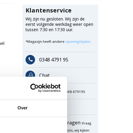
Klantenservice
Wij zijn nu gesloten. Wij zijn de
eerst volgende werkdag weer open
tussen 7:30 en 17:30 uur.
*Magazijn heeft andere
openingstijden
.
wel
0348 4791 95
Chat
WhatsApp
0348 479195
Mailen
Over
Offerte aanvragen
Vraag
een speciale prijs op bij ons, wij kijken