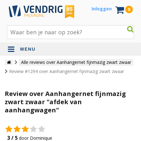
Inloggen
0
MENU
Beschermingsmateriaal
Alle reviews over Aanhangernet fijnmazig zwart zwaar
Review #1294 over Aanhangernet fijnmazig zwart zwaar
Bouw- en tuinmaterialen
Inpak - en verzendmaterialen
Review over Aanhangernet fijnmazig
Jute en lopers
zwart zwaar "afdek van
aanhangwagen"
Papier en karton
Tape en stickers
Verhuismaterialen
3 / 5
door Dominique