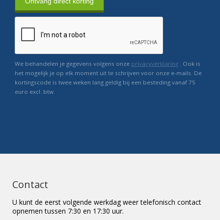
Ontvang direct korting
We behandelen je gegevens volgens onze
privacyverklaring
. Ook is
het mogelijk je op elk moment uit te schrijven voor onze e-mails. De
kortingscode is twee weken lang geldig bij een besteding vanaf 75
euro excl. btw.
Contact
U kunt de eerst volgende werkdag weer telefonisch contact
opnemen tussen 7:30 en 17:30 uur.