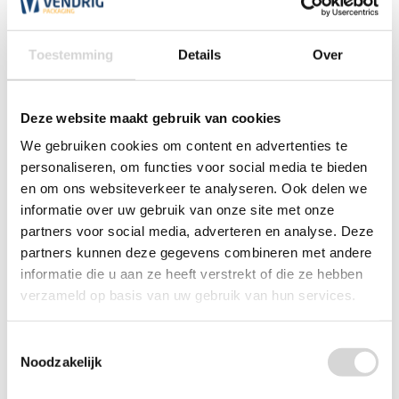
0348 4791 95
Toestemming
Details
Over
Chat
Deze website maakt gebruik van cookies
WhatsApp
We gebruiken cookies om content en advertenties te
0348 479195
personaliseren, om functies voor social media te bieden
en om ons websiteverkeer te analyseren. Ook delen we
Mailen
informatie over uw gebruik van onze site met onze
partners voor social media, adverteren en analyse. Deze
Offerte aanvragen
Vraag een speciale prijs op bij ons, wij
partners kunnen deze gegevens combineren met andere
kijken naar de mogelijkheden.
informatie die u aan ze heeft verstrekt of die ze hebben
verzameld op basis van uw gebruik van hun services.
Toestemmingsselectie
Noodzakelijk