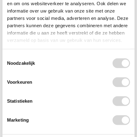
1,30
en om ons websiteverkeer te analyseren. Ook delen we
informatie over uw gebruik van onze site met onze
partners voor social media, adverteren en analyse. Deze
partners kunnen deze gegevens combineren met andere
informatie die u aan ze heeft verstrekt of die ze hebben
verzameld op basis van uw gebruik van hun services.
Toestemmingsselectie
Noodzakelijk
Voorkeuren
Klustape 10 meter
Statistieken
Marketing
(1)
vanaf
3,90