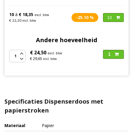
10
à
€ 18,35
excl. btw
-25.10 %
10
€ 22,20 incl. btw
Andere hoeveelheid
€ 24,50
excl. btw
1
€ 29,65
incl. btw
Specificaties Dispenserdoos met
papierstroken
Materiaal
Papier