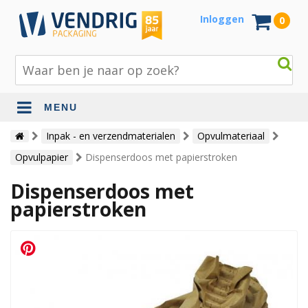
Inloggen
0
MENU
Beschermingsmateriaal
Inpak - en verzendmaterialen
Opvulmateriaal
Opvulpapier
Dispenserdoos met papierstroken
Bouw- en tuinmaterialen
Dispenserdoos met
Inpak - en verzendmaterialen
papierstroken
Jute en lopers
Papier en karton
Tape en stickers
Verhuismaterialen