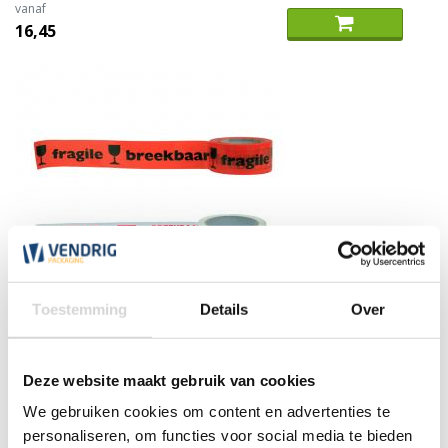
vanaf
16,45
Toestemming
Details
Over
Waarschuwingstape breekbaar / fragile (per rol)
Deze website maakt gebruik van cookies
(61)
We gebruiken cookies om content en advertenties te
personaliseren, om functies voor social media te bieden
vanaf