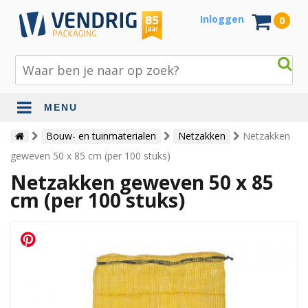
Inloggen
0
MENU
Beschermingsmateriaal
Bouw- en tuinmaterialen
Netzakken
Netzakken
geweven 50 x 85 cm (per 100 stuks)
Bouw- en tuinmaterialen
Netzakken geweven 50 x 85
Inpak - en verzendmaterialen
cm (per 100 stuks)
Jute en lopers
Papier en karton
Tape en stickers
Verhuismaterialen