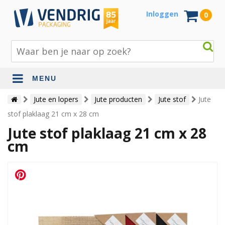
Inloggen
0
MENU
Beschermingsmateriaal
Jute en lopers
Jute producten
Jute stof
Jute
stof plaklaag 21 cm x 28 cm
Bouw- en tuinmaterialen
Jute stof plaklaag 21 cm x 28
Inpak - en verzendmaterialen
cm
Jute en lopers
Papier en karton
Tape en stickers
Verhuismaterialen