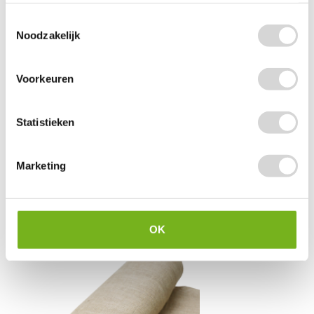
Toestemmingsselectie
Noodzakelijk
Voorkeuren
Statistieken
Jute op rol 10 cm x 5 meter
Marketing
vanaf
OK
4,60