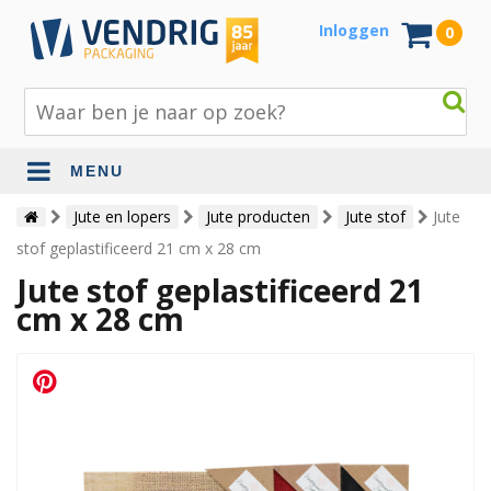
Inloggen
0
MENU
Beschermingsmateriaal
Jute en lopers
Jute producten
Jute stof
Jute
stof geplastificeerd 21 cm x 28 cm
Bouw- en tuinmaterialen
Jute stof geplastificeerd 21
Inpak - en verzendmaterialen
cm x 28 cm
Jute en lopers
Papier en karton
Tape en stickers
Verhuismaterialen