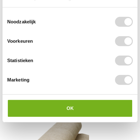
Toestemmingsselectie
Noodzakelijk
Voorkeuren
Statistieken
Jute op rol 10 cm x 5 meter
Marketing
vanaf
OK
4,60