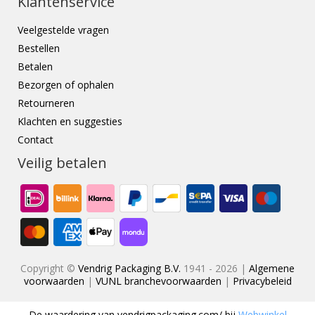
Klantenservice
Veelgestelde vragen
Bestellen
Betalen
Bezorgen of ophalen
Retourneren
Klachten en suggesties
Contact
Veilig betalen
Copyright ©
Vendrig Packaging B.V.
1941 - 2026 |
Algemene
voorwaarden
|
VUNL branchevoorwaarden
|
Privacybeleid
De waardering van
vendrigpackaging.com/
bij
Webwinkel