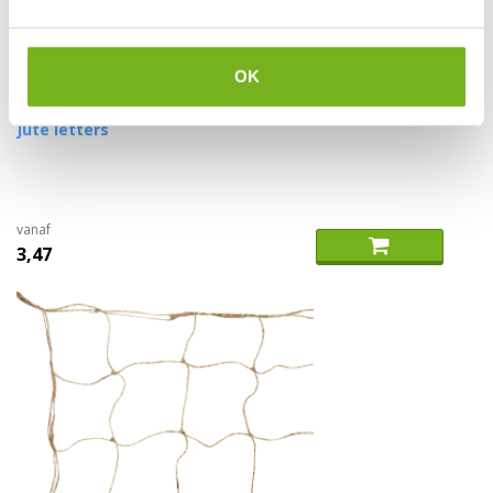
OK
Jute letters
vanaf
3,47