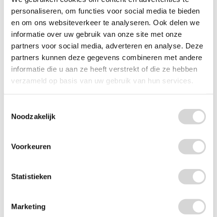
personaliseren, om functies voor social media te bieden
en om ons websiteverkeer te analyseren. Ook delen we
informatie over uw gebruik van onze site met onze
partners voor social media, adverteren en analyse. Deze
partners kunnen deze gegevens combineren met andere
Jute placemats
informatie die u aan ze heeft verstrekt of die ze hebben
verzameld op basis van uw gebruik van hun services.
(1)
Toestemmingsselectie
vanaf
Noodzakelijk
1,95
Voorkeuren
Statistieken
Marketing