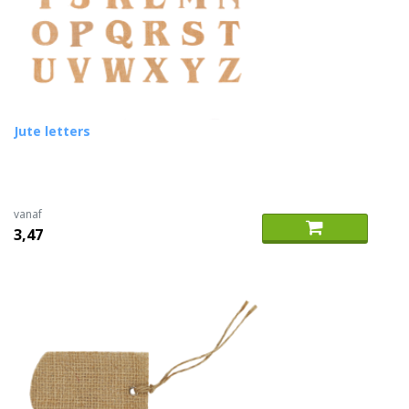
Jute letters
vanaf
3,47