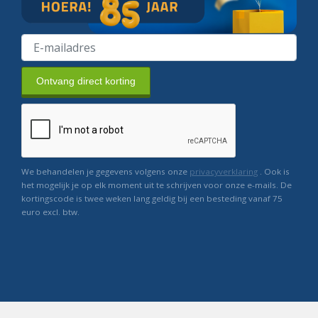
Ontvang direct korting
We behandelen je gegevens volgens onze
privacyverklaring
. Ook is
het mogelijk je op elk moment uit te schrijven voor onze e-mails. De
kortingscode is twee weken lang geldig bij een besteding vanaf 75
euro excl. btw.