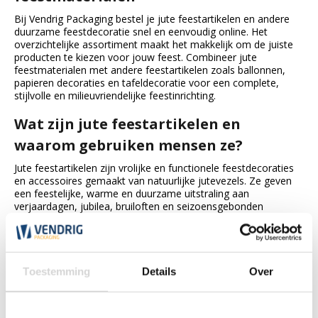
Bij Vendrig Packaging bestel je jute feestartikelen en andere
duurzame feestdecoratie snel en eenvoudig online. Het
overzichtelijke assortiment maakt het makkelijk om de juiste
producten te kiezen voor jouw feest. Combineer jute
feestmaterialen met andere feestartikelen zoals ballonnen,
papieren decoraties en tafeldecoratie voor een complete,
stijlvolle en milieuvriendelijke feestinrichting.
Wat zijn jute feestartikelen en
waarom gebruiken mensen ze?
Jute feestartikelen zijn vrolijke en functionele feestdecoraties
en accessoires gemaakt van natuurlijke jutevezels. Ze geven
een feestelijke, warme en duurzame uitstraling aan
verjaardagen, jubilea, bruiloften en seizoensgebonden
evenementen. Dankzij het gebruik van jute combineer je stijl
met milieubewustzijn in je feestdecoratie.
Welke jute feestartikelen kun je bij
Toestemming
Details
Over
Vendrig Packaging vinden?
Bij Vendrig Packaging vind je een breed assortiment jute
feestartikelen zoals labels van jute in diverse vormen (zoals