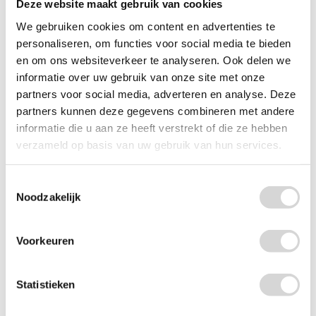
Deze website maakt gebruik van cookies
hartjes, sterren en pijltjes) die je kunt gebruiken voor cadeau’s,
tafeldecoratie of plaatsindicatie. Deze natuurlijke elementen
We gebruiken cookies om content en advertenties te
voegen stijlvolle accenten toe aan elke feestelijke setting.
personaliseren, om functies voor social media te bieden
en om ons websiteverkeer te analyseren. Ook delen we
Hoe gebruik je jute feestartikelen bij
informatie over uw gebruik van onze site met onze
feestdecoratie?
partners voor social media, adverteren en analyse. Deze
Jute feestartikelen zoals jute labels of slingers zijn ideaal om
partners kunnen deze gegevens combineren met andere
cadeaus, tafels of feestlocaties op te fleuren met een
informatie die u aan ze heeft verstrekt of die ze hebben
natuurlijke look. Je kunt ze eenvoudig combineren met linten,
verzameld op basis van uw gebruik van hun services.
ballonnen of papieren decoraties om thema’s te versterken of
persoonlijke details toe te voegen aan jouw feestdecor.
Toestemmingsselectie
Waarom zijn jute feestartikelen een
Noodzakelijk
duurzame keuze?
Jute feestartikelen zijn biologisch afbreekbaar en gemaakt van
Voorkeuren
natuurlijke vezels, wat ze een milieuvriendelijk alternatief
maakt voor plastic decoraties. Door te kiezen voor jute
verminder je afval en geef je jouw feest een verantwoorde en
stijlvolle touch.
Statistieken
Voor welke gelegenheden zijn jute