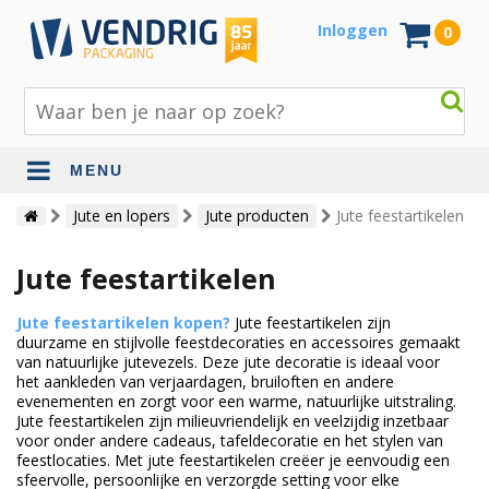
Inloggen
0
MENU
Beschermingsmateriaal
Jute en lopers
Jute producten
Jute feestartikelen
Bouw- en tuinmaterialen
Jute feestartikelen
Inpak - en verzendmaterialen
Jute feestartikelen kopen?
Jute feestartikelen zijn
Jute en lopers
duurzame en stijlvolle feestdecoraties en accessoires gemaakt
van natuurlijke jutevezels. Deze jute decoratie is ideaal voor
het aankleden van verjaardagen, bruiloften en andere
Papier en karton
evenementen en zorgt voor een warme, natuurlijke uitstraling.
Jute feestartikelen zijn milieuvriendelijk en veelzijdig inzetbaar
Tape en stickers
voor onder andere cadeaus, tafeldecoratie en het stylen van
feestlocaties. Met jute feestartikelen creëer je eenvoudig een
Verhuismaterialen
sfeervolle, persoonlijke en verzorgde setting voor elke