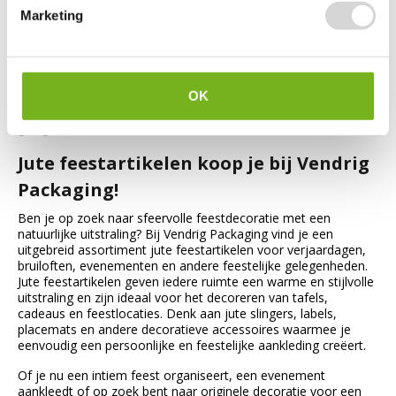
Marketing
feestartikelen geschikt?
Jute feestartikelen passen bij uiteenlopende feesten en
evenementen, van verjaardagen en jubilea tot bruiloften en
seizoensfeesten. Dankzij de natuurlijke uitstraling werken ze
goed bij zowel intieme bijeenkomsten als grootschalige
OK
evenementen en geven ze persoonlijke flair aan elke
gelegenheid.
Jute feestartikelen koop je bij Vendrig
Packaging!
Ben je op zoek naar sfeervolle feestdecoratie met een
natuurlijke uitstraling? Bij Vendrig Packaging vind je een
uitgebreid assortiment jute feestartikelen voor verjaardagen,
bruiloften, evenementen en andere feestelijke gelegenheden.
Jute feestartikelen geven iedere ruimte een warme en stijlvolle
uitstraling en zijn ideaal voor het decoreren van tafels,
cadeaus en feestlocaties. Denk aan jute slingers, labels,
placemats en andere decoratieve accessoires waarmee je
eenvoudig een persoonlijke en feestelijke aankleding creëert.
Of je nu een intiem feest organiseert, een evenement
aankleedt of op zoek bent naar originele decoratie voor een