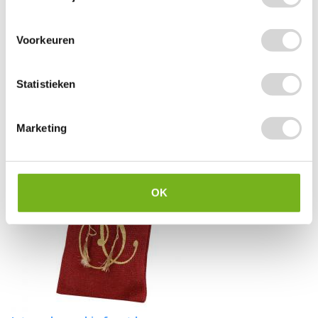
Luxe jute cadeauzakjes
Voorkeuren
vanaf
Statistieken
1,15
Marketing
OK