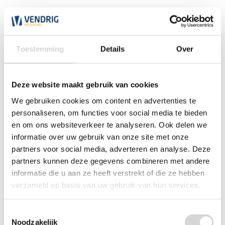
Jute zak met stropkoord 19 x 19 cm (per stuk)
Toestemming
Details
Over
(3)
vanaf
0,85
Deze website maakt gebruik van cookies
We gebruiken cookies om content en advertenties te
personaliseren, om functies voor social media te bieden
en om ons websiteverkeer te analyseren. Ook delen we
informatie over uw gebruik van onze site met onze
partners voor social media, adverteren en analyse. Deze
partners kunnen deze gegevens combineren met andere
informatie die u aan ze heeft verstrekt of die ze hebben
verzameld op basis van uw gebruik van hun services.
Toestemmingsselectie
Noodzakelijk