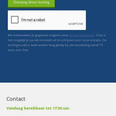
Ontvang direct korting
We behandelen je gegevens volgens onze
privacyverklaring
. Ook is
het mogelijk je op elk moment uit te schrijven voor onze e-mails. De
kortingscode is twee weken lang geldig bij een besteding vanaf 75
euro excl. btw.
Contact
Vandaag bereikbaar tot 17:30 uur.