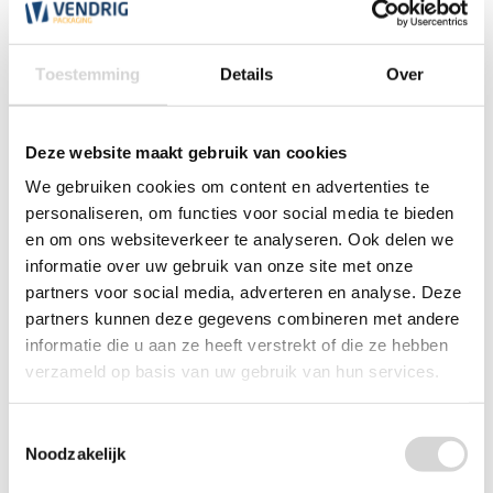
*Magazijn heeft andere
openingstijden
.
0348 4791 95
Toestemming
Details
Over
Chat
Deze website maakt gebruik van cookies
WhatsApp
We gebruiken cookies om content en advertenties te
0348 479195
personaliseren, om functies voor social media te bieden
en om ons websiteverkeer te analyseren. Ook delen we
Mailen
informatie over uw gebruik van onze site met onze
partners voor social media, adverteren en analyse. Deze
Offerte aanvragen
Vraag een speciale prijs op bij ons, wij
partners kunnen deze gegevens combineren met andere
kijken naar de mogelijkheden.
informatie die u aan ze heeft verstrekt of die ze hebben
verzameld op basis van uw gebruik van hun services.
Toestemmingsselectie
Noodzakelijk