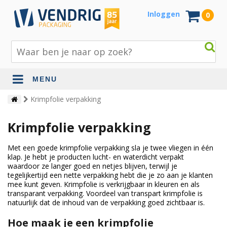
Inloggen
0
MENU
Beschermingsmateriaal
Krimpfolie verpakking
Bouw- en tuinmaterialen
Krimpfolie verpakking
Inpak - en verzendmaterialen
Met een goede krimpfolie verpakking sla je twee vliegen in één
klap. Je hebt je producten lucht- en waterdicht verpakt
Jute en lopers
waardoor ze langer goed en netjes blijven, terwijl je
tegelijkertijd een nette verpakking hebt die je zo aan je klanten
Papier en karton
mee kunt geven. Krimpfolie is verkrijgbaar in kleuren en als
transparant verpakking. Voordeel van transpart krimpfolie is
Tape en stickers
natuurlijk dat de inhoud van de verpakking goed zichtbaar is.
Verhuismaterialen
Hoe maak je een krimpfolie