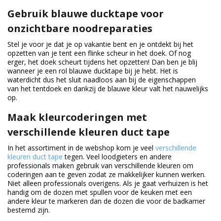
Duurzame verpakkingen
Gebruik blauwe ducktape voor
onzichtbare noodreparaties
Bedrukte verpakkingen
Stel je voor je dat je op vakantie bent en je ontdekt bij het
opzetten van je tent een flinke scheur in het doek. Of nog
erger, het doek scheurt tijdens het opzetten! Dan ben je blij
wanneer je een rol blauwe ducktape bij je hebt. Het is
waterdicht dus het sluit naadloos aan bij de eigenschappen
van het tentdoek en dankzij de blauwe kleur valt het nauwelijks
op.
Maak kleurcoderingen met
verschillende kleuren duct tape
In het assortiment in de webshop kom je veel
verschillende
kleuren duct tape
tegen. Veel loodgieters en andere
professionals maken gebruik van verschillende kleuren om
coderingen aan te geven zodat ze makkelijker kunnen werken.
Niet alleen professionals overigens. Als je gaat verhuizen is het
handig om de dozen met spullen voor de keuken met een
andere kleur te markeren dan de dozen die voor de badkamer
bestemd zijn.