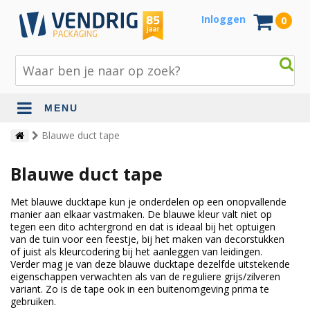
Inloggen
0
MENU
Beschermingsmateriaal
Blauwe duct tape
Bouw- en tuinmaterialen
Blauwe duct tape
Inpak - en verzendmaterialen
Met blauwe ducktape kun je onderdelen op een onopvallende
manier aan elkaar vastmaken. De blauwe kleur valt niet op
Jute en lopers
tegen een dito achtergrond en dat is ideaal bij het optuigen
van de tuin voor een feestje, bij het maken van decorstukken
Papier en karton
of juist als kleurcodering bij het aanleggen van leidingen.
Verder mag je van deze blauwe ducktape dezelfde uitstekende
Tape en stickers
eigenschappen verwachten als van de reguliere grijs/zilveren
variant. Zo is de tape ook in een buitenomgeving prima te
Verhuismaterialen
gebruiken.