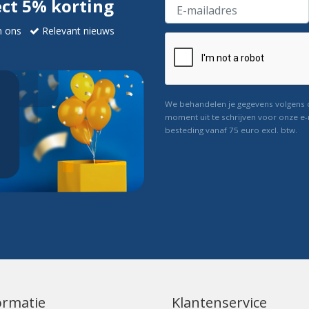
ect 5% korting
n ons
Relevant nieuws
We behandelen je gegevens volgens
moment uit te schrijven voor onze e-
besteding vanaf 75 euro excl. btw.
ormatie
Klantenservice