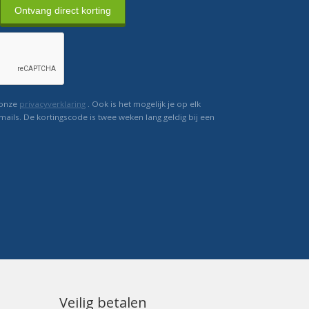
Ontvang direct korting
 onze
privacyverklaring
. Ook is het mogelijk je op elk
mails. De kortingscode is twee weken lang geldig bij een
Veilig betalen