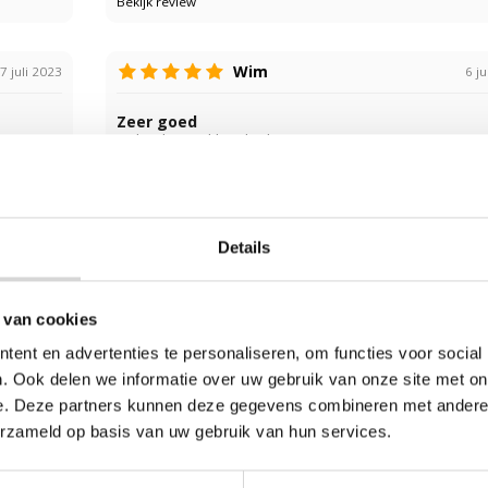
Bekijk review
Wim
7 juli 2023
6 ju
Zeer goed
Gebruik: Inpakken boilies
Bekijk review
Details
Peter
maart 2023
12 janua
Perfect. alleen moeilijk inschatten wat de dikt
 van cookies
het lastiger werkelijk is.
Gebruik: Pellets voor de vissport.
ent en advertenties te personaliseren, om functies voor social
. Ook delen we informatie over uw gebruik van onze site met on
Bekijk review
e. Deze partners kunnen deze gegevens combineren met andere i
erzameld op basis van uw gebruik van hun services.
Anneke
nuari 2020
9 decembe