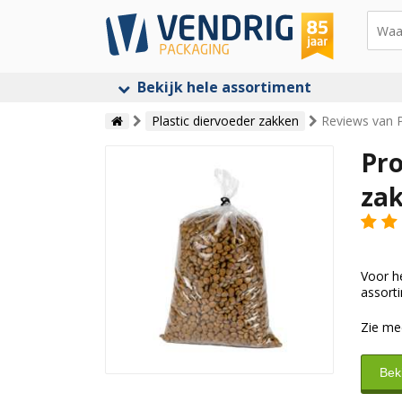
Bekijk hele assortiment
Plastic diervoeder zakken
Reviews van P
Pro
za
Voor h
assorti
Zie me
Bek