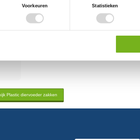
Mooie stevige zak.
Voorkeuren
Statistieken
Gebruik: Diervoeding
Bekijk review
2 juni 2018
ijk Plastic diervoeder zakken