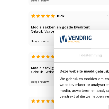
Bekijk review
Dick
1
Mooie zakken en goede kwaliteit
Gebruik: Visvoer/boilies
Bekijk review
Toestemming
A
2 
Mooie stevige zakken
Deze website maakt gebruik
Gebruik: Gedroogde mest
We gebruiken cookies om cont
Bekijk review
websiteverkeer te analyseren
media, adverteren en analys
verstrekt of die ze hebben v
Neels-Landbouw
17 ja
Toestemmingsselectie