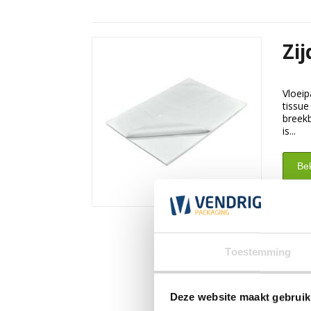
Zij
Vloeip
tissue
breekb
is...
Bek
Toestemming
Deze website maakt gebruik