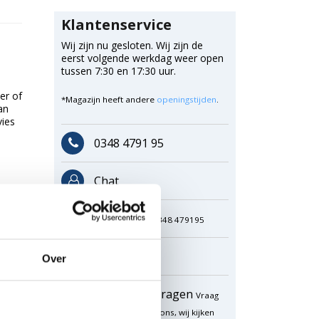
Klantenservice
Wij zijn nu gesloten. Wij zijn de
eerst volgende werkdag weer open
tussen 7:30 en 17:30 uur.
er of
*Magazijn heeft andere
openingstijden
.
an
vies
0348 4791 95
Chat
WhatsApp
0348 479195
Mailen
Over
Offerte aanvragen
Vraag
een speciale prijs op bij ons, wij kijken