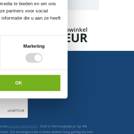
naar de mogelijkheden.
 media te bieden en om ons
ze partners voor social
nformatie die u aan ze heeft
Marketing
OK
Ontvang direct korting
 onze
privacyverklaring
. Ook is het mogelijk je op elk
mails. De kortingscode is twee weken lang geldig bij een