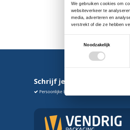
We gebruiken cookies om cont
websiteverkeer te analyseren
media, adverteren en analys
verstrekt of die ze hebben v
Toestemmingsselectie
Noodzakelijk
Schrijf je in en ontvang dir
Persoonlijke korting
Krijg af en toe mails va