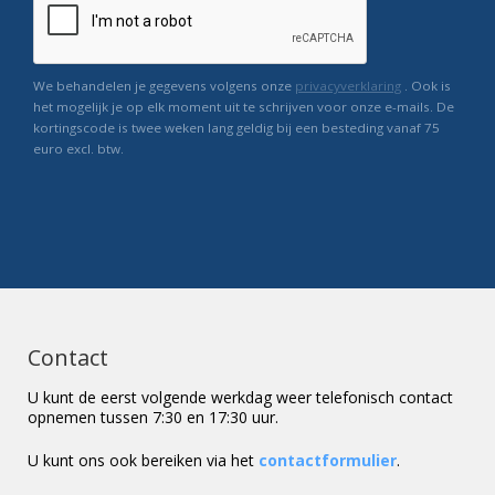
We behandelen je gegevens volgens onze
privacyverklaring
. Ook is
het mogelijk je op elk moment uit te schrijven voor onze e-mails. De
kortingscode is twee weken lang geldig bij een besteding vanaf 75
euro excl. btw.
Contact
U kunt de eerst volgende werkdag weer telefonisch contact
opnemen tussen 7:30 en 17:30 uur.
U kunt ons ook bereiken via het
contactformulier
.