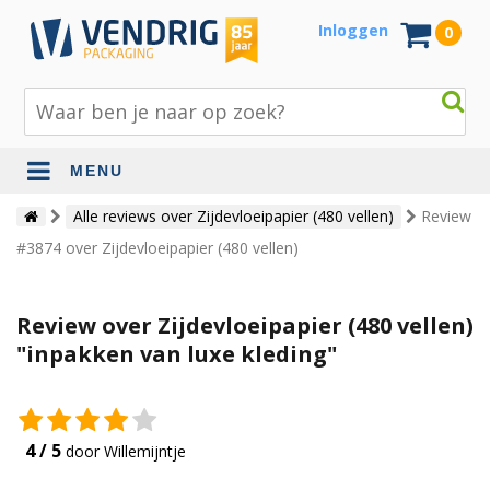
Inloggen
0
MENU
Beschermingsmateriaal
Alle reviews over Zijdevloeipapier (480 vellen)
Review
#3874 over Zijdevloeipapier (480 vellen)
Bouw- en tuinmaterialen
Inpak - en verzendmaterialen
Review over Zijdevloeipapier (480 vellen)
Jute en lopers
"inpakken van luxe kleding"
Papier en karton
Tape en stickers
4 / 5
door Willemijntje
Verhuismaterialen