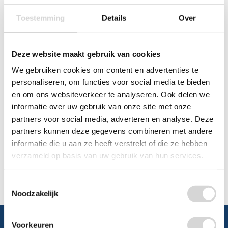
0348 4791 95
Toestemming
Details
Over
Chat
Deze website maakt gebruik van cookies
WhatsApp
0348 479195
We gebruiken cookies om content en advertenties te
personaliseren, om functies voor social media te bieden
Mailen
en om ons websiteverkeer te analyseren. Ook delen we
informatie over uw gebruik van onze site met onze
Offerte aanvragen
Vraag een speciale prijs op bij ons, wij
partners voor social media, adverteren en analyse. Deze
kijken naar de mogelijkheden.
partners kunnen deze gegevens combineren met andere
informatie die u aan ze heeft verstrekt of die ze hebben
verzameld op basis van uw gebruik van hun services.
Toestemmingsselectie
Noodzakelijk
Voorkeuren