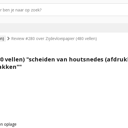
en)
Review #280 over Zijdevloeipapier (480 vellen)
80 vellen) "scheiden van houtsnedes (afdru
pakken""
en oplage