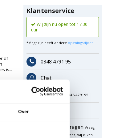
Klantenservice
Wij zijn nu open tot 17:30
uur
*Magazijn heeft andere
openingstijden
.
r of
0348 4791 95
an
 is...
Chat
WhatsApp
0348 479195
Mailen
Over
Offerte aanvragen
Vraag
een speciale prijs op bij ons, wij kijken