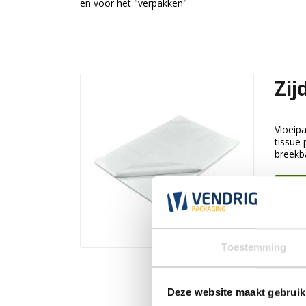
en voor het "verpakken"
Zij
Vloeipa
tissue
breekb
Beki
Toestemming
Deze website maakt gebruik