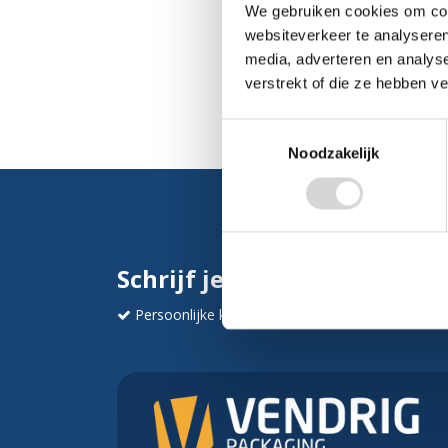
We gebruiken cookies om cont
websiteverkeer te analyseren
media, adverteren en analys
verstrekt of die ze hebben v
Toestemmingsselectie
Noodzakelijk
Schrijf je in en ontvang dir
Persoonlijke korting
Krijg af en toe mails va