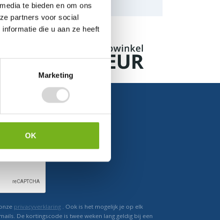
naar de mogelijkheden.
 media te bieden en om ons
ze partners voor social
nformatie die u aan ze heeft
Marketing
OK
Ontvang direct korting
 onze
privacyverklaring
. Ook is het mogelijk je op elk
mails. De kortingscode is twee weken lang geldig bij een