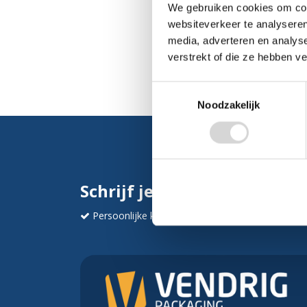
We gebruiken cookies om cont
websiteverkeer te analyseren
media, adverteren en analys
verstrekt of die ze hebben v
Toestemmingsselectie
Noodzakelijk
Schrijf je in en ontvang dir
Persoonlijke korting
Krijg af en toe mails va