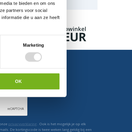
naar de mogelijkheden.
 media te bieden en om ons
ze partners voor social
nformatie die u aan ze heeft
Marketing
OK
Ontvang direct korting
 onze
privacyverklaring
. Ook is het mogelijk je op elk
mails. De kortingscode is twee weken lang geldig bij een