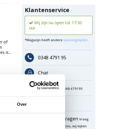
Klantenservice
Wij zijn nu open tot 17:30
uur
*Magazijn heeft andere
openingstijden
.
r of
an
 is...
0348 4791 95
Chat
WhatsApp
0348 479195
Mailen
Over
Offerte aanvragen
Vraag
een speciale prijs op bij ons, wij kijken