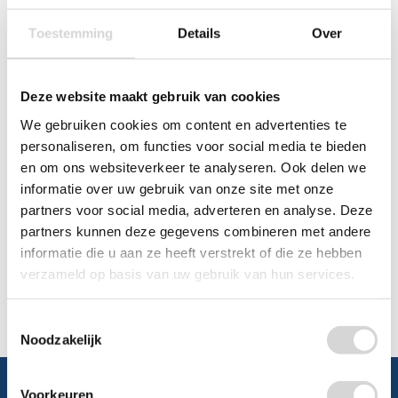
0348 4791 95
Toestemming
Details
Over
Chat
Deze website maakt gebruik van cookies
WhatsApp
0348 479195
We gebruiken cookies om content en advertenties te
Mailen
personaliseren, om functies voor social media te bieden
en om ons websiteverkeer te analyseren. Ook delen we
informatie over uw gebruik van onze site met onze
Offerte aanvragen
Vraag een speciale prijs op bij ons, wij
partners voor social media, adverteren en analyse. Deze
kijken naar de mogelijkheden.
partners kunnen deze gegevens combineren met andere
informatie die u aan ze heeft verstrekt of die ze hebben
verzameld op basis van uw gebruik van hun services.
Toestemmingsselectie
Noodzakelijk
Voorkeuren