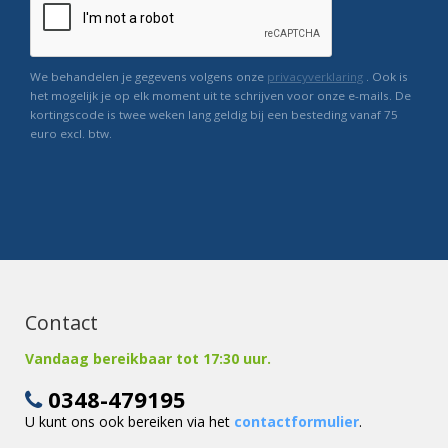
We behandelen je gegevens volgens onze
privacyverklaring
. Ook is
het mogelijk je op elk moment uit te schrijven voor onze e-mails. De
kortingscode is twee weken lang geldig bij een besteding vanaf 75
euro excl. btw.
Contact
Vandaag bereikbaar tot 17:30 uur.
0348-479195
U kunt ons ook bereiken via het
contactformulier
.