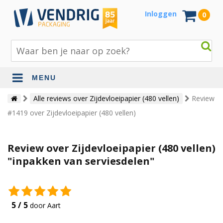
Inloggen
0
MENU
Beschermingsmateriaal
Alle reviews over Zijdevloeipapier (480 vellen)
Review
#1419 over Zijdevloeipapier (480 vellen)
Bouw- en tuinmaterialen
Inpak - en verzendmaterialen
Review over Zijdevloeipapier (480 vellen)
Jute en lopers
"inpakken van serviesdelen"
Papier en karton
Tape en stickers
5 / 5
door Aart
Verhuismaterialen