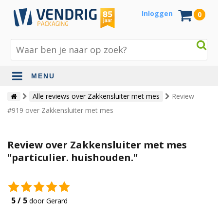
Inloggen
0
MENU
Beschermingsmateriaal
Alle reviews over Zakkensluiter met mes
Review
#919 over Zakkensluiter met mes
Bouw- en tuinmaterialen
Inpak - en verzendmaterialen
Review over Zakkensluiter met mes
Jute en lopers
"particulier. huishouden."
Papier en karton
Tape en stickers
5 / 5
door Gerard
Verhuismaterialen