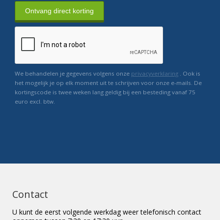
Ontvang direct korting
We behandelen je gegevens volgens onze
privacyverklaring
. Ook is
het mogelijk je op elk moment uit te schrijven voor onze e-mails. De
kortingscode is twee weken lang geldig bij een besteding vanaf 75
euro excl. btw.
Contact
U kunt de eerst volgende werkdag weer telefonisch contact