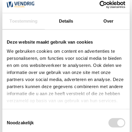
*Magazijn heeft andere
openingstijden
.
Toestemming
Details
Over
0348 4791 95
Chat
Deze website maakt gebruik van cookies
We gebruiken cookies om content en advertenties te
WhatsApp
0348 479195
personaliseren, om functies voor social media te bieden
en om ons websiteverkeer te analyseren. Ook delen we
Mailen
informatie over uw gebruik van onze site met onze
partners voor social media, adverteren en analyse. Deze
Offerte aanvragen
Vraag een speciale prijs op bij ons, wij
partners kunnen deze gegevens combineren met andere
kijken naar de mogelijkheden.
informatie die u aan ze heeft verstrekt of die ze hebben
verzameld op basis van uw gebruik van hun services.
Toestemmingsselectie
Noodzakelijk