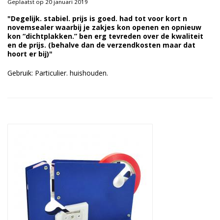
Geplaatst op 20 januari 2019
Duurzame verpakkingen
"Degelijk. stabiel. prijs is goed. had tot voor kort n
novemsealer waarbij je zakjes kon openen en opnieuw
Bedrukte verpakkingen
kon “dichtplakken.” ben erg tevreden over de kwaliteit
en de prijs. (behalve dan de verzendkosten maar dat
hoort er bij)"
Gebruik: Particulier. huishouden.