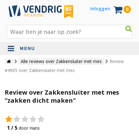
Inloggen
0
MENU
Beschermingsmateriaal
Alle reviews over Zakkensluiter met mes
Review
#4905 over Zakkensluiter met mes
Bouw- en tuinmaterialen
Inpak - en verzendmaterialen
Review over Zakkensluiter met mes
Jute en lopers
"zakken dicht maken"
Papier en karton
Tape en stickers
1 / 5
door Hans
Verhuismaterialen