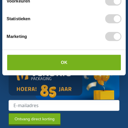
Voorkeuren
Statistieken
Schrijf je in en ontvang direct
5% korting
Marketing
Persoonlijke korting
Krijg af en toe mails van ons
Relevant nieuws
OK
Ontvang direct korting