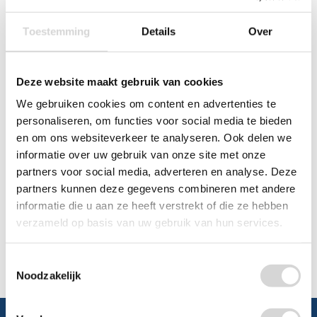
0348 4791 95
Toestemming
Details
Over
Chat
Deze website maakt gebruik van cookies
WhatsApp
0348 479195
We gebruiken cookies om content en advertenties te
personaliseren, om functies voor social media te bieden
Mailen
en om ons websiteverkeer te analyseren. Ook delen we
informatie over uw gebruik van onze site met onze
Offerte aanvragen
Vraag een speciale prijs op bij ons, wij
partners voor social media, adverteren en analyse. Deze
kijken naar de mogelijkheden.
partners kunnen deze gegevens combineren met andere
informatie die u aan ze heeft verstrekt of die ze hebben
verzameld op basis van uw gebruik van hun services.
Toestemmingsselectie
Noodzakelijk