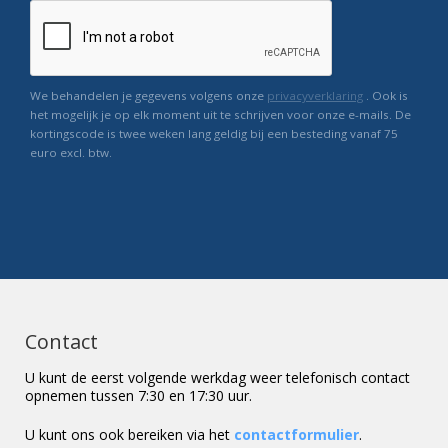
We behandelen je gegevens volgens onze
privacyverklaring
. Ook is
het mogelijk je op elk moment uit te schrijven voor onze e-mails. De
kortingscode is twee weken lang geldig bij een besteding vanaf 75
euro excl. btw.
Contact
U kunt de eerst volgende werkdag weer telefonisch contact
opnemen tussen 7:30 en 17:30 uur.
U kunt ons ook bereiken via het
contactformulier
.