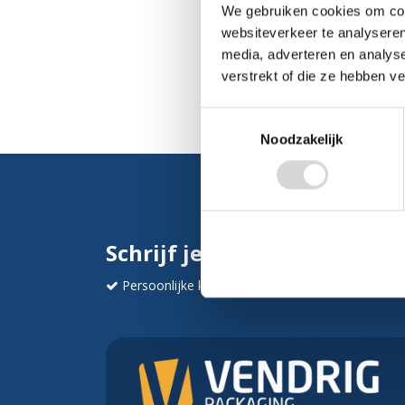
We gebruiken cookies om cont
websiteverkeer te analyseren
media, adverteren en analys
verstrekt of die ze hebben v
Toestemmingsselectie
Noodzakelijk
Schrijf je in en ontvang dir
Persoonlijke korting
Krijg af en toe mails va