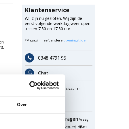
Klantenservice
Wij zijn nu gesloten. Wij zijn de
eerst volgende werkdag weer open
tussen 7:30 en 17:30 uur.
*Magazijn heeft andere
openingstijden
.
en
rs,
0348 4791 95
Chat
WhatsApp
0348 479195
Mailen
Over
Offerte aanvragen
Vraag
een speciale prijs op bij ons, wij kijken