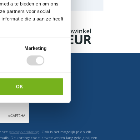
naar de mogelijkheden.
 media te bieden en om ons
ze partners voor social
nformatie die u aan ze heeft
Marketing
OK
Ontvang direct korting
 onze
privacyverklaring
. Ook is het mogelijk je op elk
mails. De kortingscode is twee weken lang geldig bij een