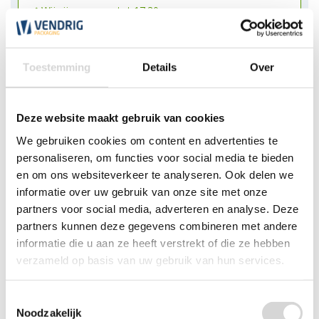
Wij zijn nu open tot 17:30 uur
*Magazijn heeft andere
openingstijden
.
Toestemming
Details
Over
0348 4791 95
Deze website maakt gebruik van cookies
Chat
We gebruiken cookies om content en advertenties te
personaliseren, om functies voor social media te bieden
WhatsApp
0348 479195
en om ons websiteverkeer te analyseren. Ook delen we
informatie over uw gebruik van onze site met onze
Mailen
partners voor social media, adverteren en analyse. Deze
partners kunnen deze gegevens combineren met andere
Offerte aanvragen
Vraag een speciale prijs op bij ons, wij
informatie die u aan ze heeft verstrekt of die ze hebben
kijken naar de mogelijkheden.
verzameld op basis van uw gebruik van hun services.
Toestemmingsselectie
Noodzakelijk