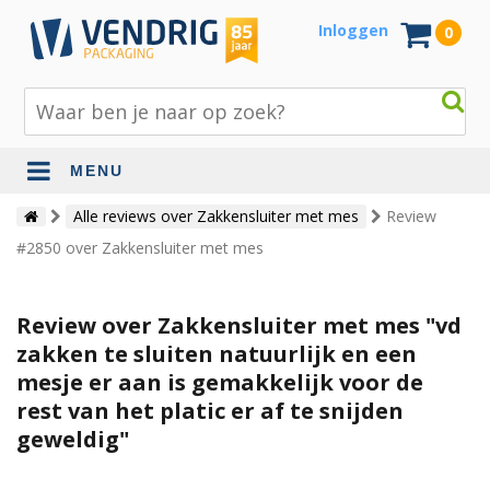
Inloggen
0
MENU
Beschermingsmateriaal
Alle reviews over Zakkensluiter met mes
Review
#2850 over Zakkensluiter met mes
Bouw- en tuinmaterialen
Inpak - en verzendmaterialen
Review over Zakkensluiter met mes "vd
Jute en lopers
zakken te sluiten natuurlijk en een
mesje er aan is gemakkelijk voor de
Papier en karton
rest van het platic er af te snijden
Tape en stickers
geweldig"
Verhuismaterialen