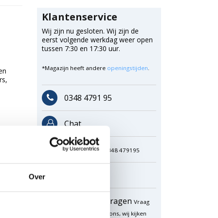
Klantenservice
Wij zijn nu gesloten. Wij zijn de
eerst volgende werkdag weer open
tussen 7:30 en 17:30 uur.
*Magazijn heeft andere
openingstijden
.
en
rs,
0348 4791 95
Chat
WhatsApp
0348 479195
Mailen
Over
Offerte aanvragen
Vraag
een speciale prijs op bij ons, wij kijken