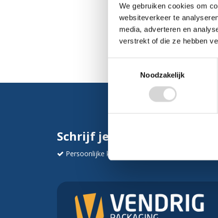
We gebruiken cookies om cont
websiteverkeer te analyseren
media, adverteren en analys
verstrekt of die ze hebben v
Toestemmingsselectie
Noodzakelijk
Schrijf je in en ontvang dir
Persoonlijke korting
Krijg af en toe mails va