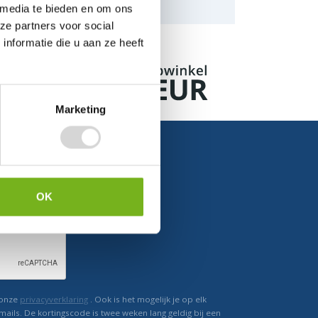
naar de mogelijkheden.
 media te bieden en om ons
ze partners voor social
nformatie die u aan ze heeft
Marketing
OK
Ontvang direct korting
 onze
privacyverklaring
. Ook is het mogelijk je op elk
mails. De kortingscode is twee weken lang geldig bij een