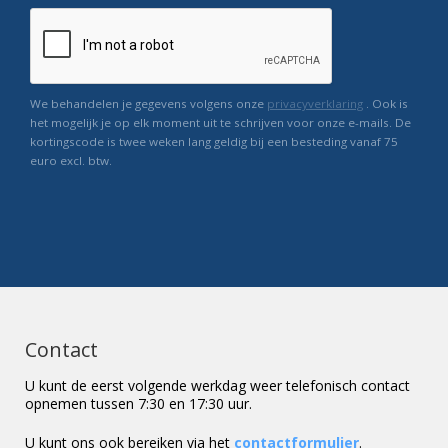
We behandelen je gegevens volgens onze
privacyverklaring
. Ook is
het mogelijk je op elk moment uit te schrijven voor onze e-mails. De
kortingscode is twee weken lang geldig bij een besteding vanaf 75
euro excl. btw.
Contact
U kunt de eerst volgende werkdag weer telefonisch contact
opnemen tussen 7:30 en 17:30 uur.
U kunt ons ook bereiken via het
contactformulier
.