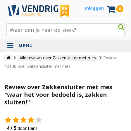
Inloggen
0
MENU
Beschermingsmateriaal
Alle reviews over Zakkensluiter met mes
Review
#2130 over Zakkensluiter met mes
Bouw- en tuinmaterialen
Inpak - en verzendmaterialen
Review over Zakkensluiter met mes
Jute en lopers
"waar het voor bedoeld is, zakken
sluiten!"
Papier en karton
Tape en stickers
Verhuismaterialen
4 / 5
door Hans