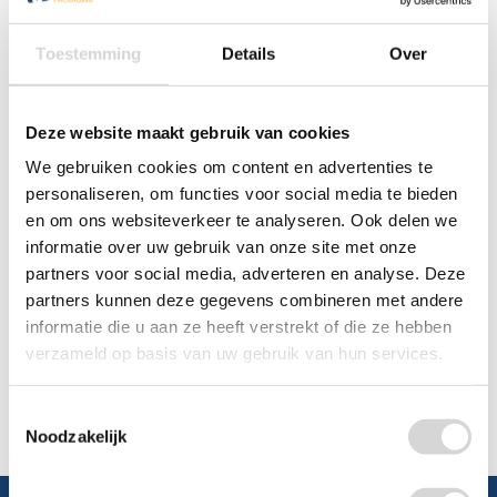
0348 4791 95
Toestemming
Details
Over
Chat
Deze website maakt gebruik van cookies
WhatsApp
0348 479195
We gebruiken cookies om content en advertenties te
personaliseren, om functies voor social media te bieden
Mailen
en om ons websiteverkeer te analyseren. Ook delen we
informatie over uw gebruik van onze site met onze
Offerte aanvragen
Vraag een speciale prijs op bij ons, wij
partners voor social media, adverteren en analyse. Deze
kijken naar de mogelijkheden.
partners kunnen deze gegevens combineren met andere
informatie die u aan ze heeft verstrekt of die ze hebben
verzameld op basis van uw gebruik van hun services.
Toestemmingsselectie
Noodzakelijk