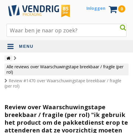
Inloggen
0
MENU
Beschermingsmateriaal
Alle reviews over Waarschuwingstape breekbaar / fragile (per
Bouw- en tuinmaterialen
rol)
Review #1470 over Waarschuwingstape breekbaar / fragile
Inpak - en verzendmaterialen
(per rol)
Jute en lopers
Papier en karton
Review over Waarschuwingstape
breekbaar / fragile (per rol) "ik gebruik
Tape en stickers
het product om de pakketdienst erop te
Verhuismaterialen
attenderen dat ze voorzichtig moeten