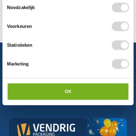
Toestemmingsselectie
Noodzakelijk
Voorkeuren
Statistieken
Marketing
Schrijf je in en ontvang direct
5% korting
OK
Persoonlijke korting
Krijg af en toe mails van ons
Relevant nieuws