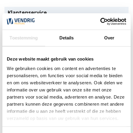
Klantenservice
Wij zijn nu gesloten. Wij zijn de eerst volgende werkdag weer
open tussen 7:30 en 17:30 uur.
Toestemming
Details
Over
*Magazijn heeft andere
openingstijden
.
0348 4791 95
Deze website maakt gebruik van cookies
We gebruiken cookies om content en advertenties te
Chat
personaliseren, om functies voor social media te bieden
en om ons websiteverkeer te analyseren. Ook delen we
WhatsApp
0348 479195
informatie over uw gebruik van onze site met onze
partners voor social media, adverteren en analyse. Deze
Mailen
partners kunnen deze gegevens combineren met andere
informatie die u aan ze heeft verstrekt of die ze hebben
verzameld op basis van uw gebruik van hun services.
Offerte aanvragen
Vraag een speciale prijs op bij ons, wij
kijken naar de mogelijkheden.