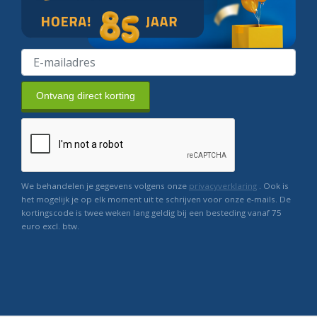
Ontvang direct korting
We behandelen je gegevens volgens onze
privacyverklaring
. Ook is
het mogelijk je op elk moment uit te schrijven voor onze e-mails. De
kortingscode is twee weken lang geldig bij een besteding vanaf 75
euro excl. btw.