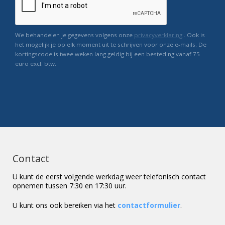
We behandelen je gegevens volgens onze
privacyverklaring
. Ook is
het mogelijk je op elk moment uit te schrijven voor onze e-mails. De
kortingscode is twee weken lang geldig bij een besteding vanaf 75
euro excl. btw.
Contact
U kunt de eerst volgende werkdag weer telefonisch contact
opnemen tussen 7:30 en 17:30 uur.
U kunt ons ook bereiken via het
contactformulier
.