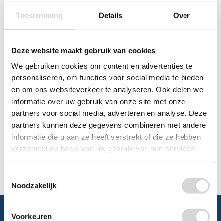
Toestemming
Details
Over
Chat
Deze website maakt gebruik van cookies
WhatsApp
0348 479195
We gebruiken cookies om content en advertenties te
Mailen
personaliseren, om functies voor social media te bieden
en om ons websiteverkeer te analyseren. Ook delen we
informatie over uw gebruik van onze site met onze
Offerte aanvragen
Vraag een speciale prijs op bij ons, wij
partners voor social media, adverteren en analyse. Deze
kijken naar de mogelijkheden.
partners kunnen deze gegevens combineren met andere
informatie die u aan ze heeft verstrekt of die ze hebben
verzameld op basis van uw gebruik van hun services.
Toestemmingsselectie
Noodzakelijk
Voorkeuren