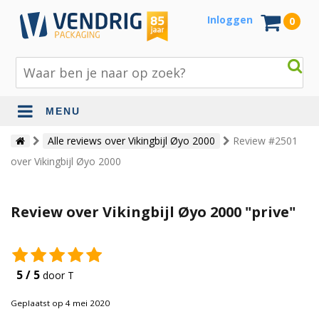
Inloggen
0
MENU
Beschermingsmateriaal
Alle reviews over Vikingbijl Øyo 2000
Review #2501
over Vikingbijl Øyo 2000
Bouw- en tuinmaterialen
Inpak - en verzendmaterialen
Review over Vikingbijl Øyo 2000 "prive"
Jute en lopers
Papier en karton
5 / 5
door T
Tape en stickers
Geplaatst op 4 mei 2020
Verhuismaterialen