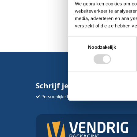
We gebruiken cookies om cont
websiteverkeer te analyseren
media, adverteren en analys
verstrekt of die ze hebben v
Toestemmingsselectie
Noodzakelijk
Schrijf je in en ontvang dir
Persoonlijke korting
Krijg af en toe mails va