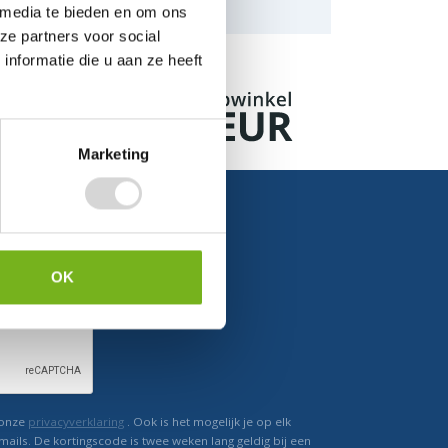
naar de mogelijkheden.
 media te bieden en om ons
ze partners voor social
nformatie die u aan ze heeft
Marketing
OK
Ontvang direct korting
 onze
privacyverklaring
. Ook is het mogelijk je op elk
mails. De kortingscode is twee weken lang geldig bij een