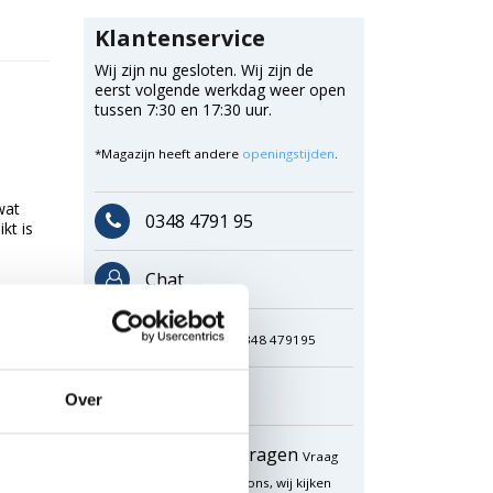
Klantenservice
Wij zijn nu gesloten. Wij zijn de
eerst volgende werkdag weer open
tussen 7:30 en 17:30 uur.
*Magazijn heeft andere
openingstijden
.
wat
0348 4791 95
kt is
Chat
WhatsApp
0348 479195
Mailen
Over
Offerte aanvragen
Vraag
een speciale prijs op bij ons, wij kijken