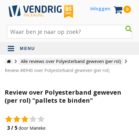
Inloggen
0
MENU
Beschermingsmateriaal
Alle reviews over Polyesterband geweven (per rol)
Review #8940 over Polyesterband geweven (per rol)
Bouw- en tuinmaterialen
Inpak - en verzendmaterialen
Review over Polyesterband geweven
Jute en lopers
(per rol) "pallets te binden"
Papier en karton
Tape en stickers
3 / 5
door Marieke
Verhuismaterialen