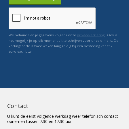
We behandelen je gegevens volgens onze
privacyverklaring
. Ook is
het mogelijk je op elk moment uit te schrijven voor onze e-mails. De
kortingscode is twee weken lang geldig bij een besteding vanaf 75
euro excl. btw.
Contact
U kunt de eerst volgende werkdag weer telefonisch contact
opnemen tussen 7:30 en 17:30 uur.