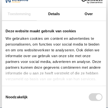
0348 4791 95
Toestemming
Details
Over
Chat
Deze website maakt gebruik van cookies
WhatsApp
0348 479195
We gebruiken cookies om content en advertenties te
personaliseren, om functies voor social media te bieden
en om ons websiteverkeer te analyseren. Ook delen we
Mailen
informatie over uw gebruik van onze site met onze
partners voor social media, adverteren en analyse. Deze
Offerte aanvragen
Vraag een speciale prijs op bij ons, wij
partners kunnen deze gegevens combineren met andere
kijken naar de mogelijkheden.
informatie die u aan ze heeft verstrekt of die ze hebben
verzameld op basis van uw gebruik van hun services.
Toestemmingsselectie
Noodzakelijk