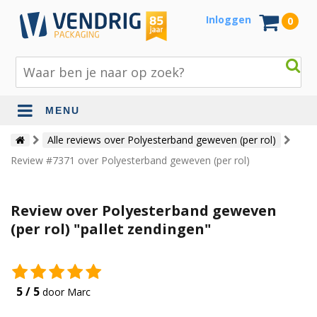
Inloggen
0
MENU
Beschermingsmateriaal
Alle reviews over Polyesterband geweven (per rol)
Review #7371 over Polyesterband geweven (per rol)
Bouw- en tuinmaterialen
Inpak - en verzendmaterialen
Review over Polyesterband geweven
Jute en lopers
(per rol) "pallet zendingen"
Papier en karton
Tape en stickers
5 / 5
door Marc
Verhuismaterialen