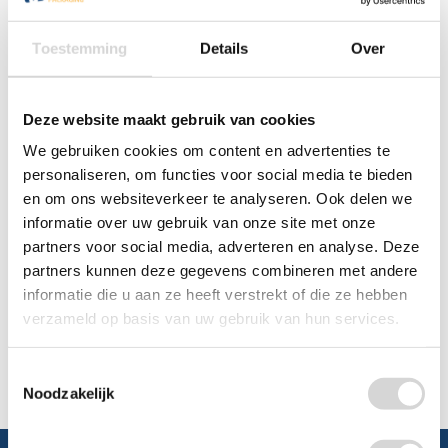
0348 4791 95
Toestemming
Details
Over
Chat
Deze website maakt gebruik van cookies
WhatsApp
0348 479195
We gebruiken cookies om content en advertenties te
personaliseren, om functies voor social media te bieden
Mailen
en om ons websiteverkeer te analyseren. Ook delen we
informatie over uw gebruik van onze site met onze
Offerte aanvragen
Vraag een speciale prijs op bij ons, wij
partners voor social media, adverteren en analyse. Deze
kijken naar de mogelijkheden.
partners kunnen deze gegevens combineren met andere
informatie die u aan ze heeft verstrekt of die ze hebben
verzameld op basis van uw gebruik van hun services.
Toestemmingsselectie
Noodzakelijk