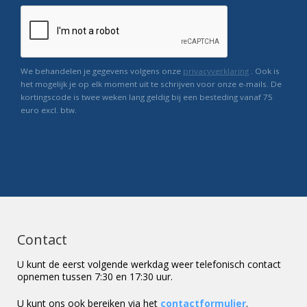
We behandelen je gegevens volgens onze
privacyverklaring
. Ook is
het mogelijk je op elk moment uit te schrijven voor onze e-mails. De
kortingscode is twee weken lang geldig bij een besteding vanaf 75
euro excl. btw.
Contact
U kunt de eerst volgende werkdag weer telefonisch contact
opnemen tussen 7:30 en 17:30 uur.
U kunt ons ook bereiken via het
contactformulier
.