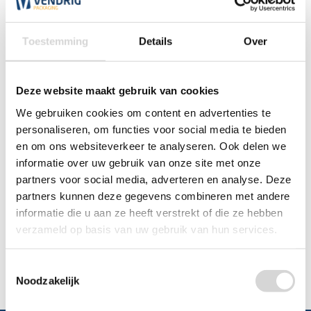
0348 4791 95
Toestemming
Details
Over
Chat
Deze website maakt gebruik van cookies
WhatsApp
0348 479195
We gebruiken cookies om content en advertenties te
personaliseren, om functies voor social media te bieden
Mailen
en om ons websiteverkeer te analyseren. Ook delen we
informatie over uw gebruik van onze site met onze
partners voor social media, adverteren en analyse. Deze
Offerte aanvragen
Vraag een speciale prijs op bij ons, wij
partners kunnen deze gegevens combineren met andere
kijken naar de mogelijkheden.
informatie die u aan ze heeft verstrekt of die ze hebben
verzameld op basis van uw gebruik van hun services.
Toestemmingsselectie
Noodzakelijk