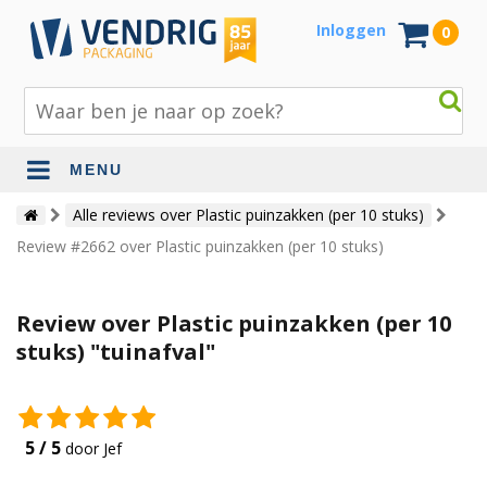
Inloggen
0
MENU
Beschermingsmateriaal
Alle reviews over Plastic puinzakken (per 10 stuks)
Review #2662 over Plastic puinzakken (per 10 stuks)
Bouw- en tuinmaterialen
Inpak - en verzendmaterialen
Review over Plastic puinzakken (per 10
Jute en lopers
stuks) "tuinafval"
Papier en karton
Tape en stickers
5 / 5
door Jef
Verhuismaterialen