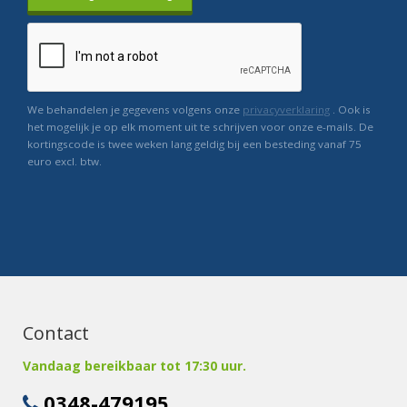
We behandelen je gegevens volgens onze
privacyverklaring
. Ook is
het mogelijk je op elk moment uit te schrijven voor onze e-mails. De
kortingscode is twee weken lang geldig bij een besteding vanaf 75
euro excl. btw.
Contact
Vandaag bereikbaar tot 17:30 uur.
0348-479195