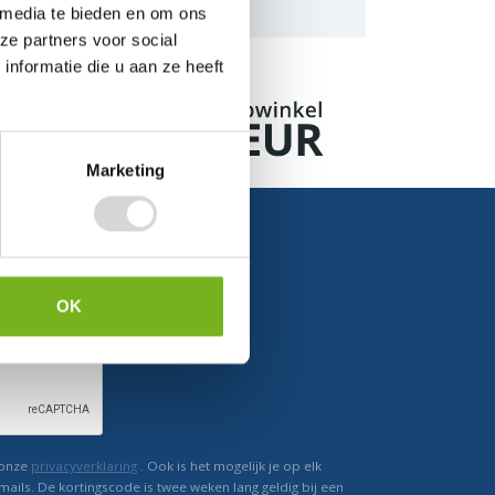
naar de mogelijkheden.
 media te bieden en om ons
ze partners voor social
nformatie die u aan ze heeft
Marketing
OK
Ontvang direct korting
 onze
privacyverklaring
. Ook is het mogelijk je op elk
mails. De kortingscode is twee weken lang geldig bij een