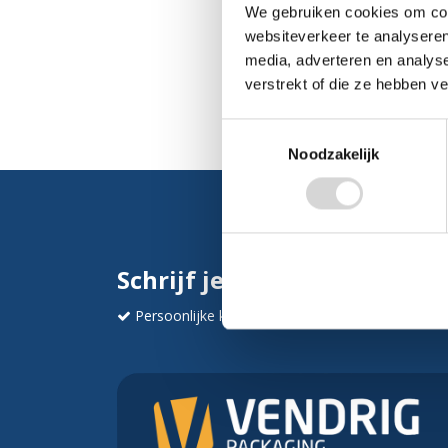
We gebruiken cookies om cont
websiteverkeer te analyseren
media, adverteren en analys
verstrekt of die ze hebben v
Toestemmingsselectie
Noodzakelijk
Schrijf je in en ontvang dir
Persoonlijke korting
Krijg af en toe mails va