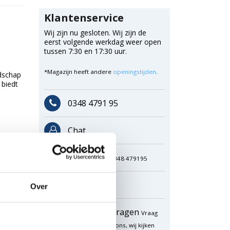
Klantenservice
Wij zijn nu gesloten. Wij zijn de
eerst volgende werkdag weer open
tussen 7:30 en 17:30 uur.
*Magazijn heeft andere
openingstijden
.
edschap
 biedt
0348 4791 95
Chat
WhatsApp
0348 479195
Mailen
Over
Offerte aanvragen
Vraag
een speciale prijs op bij ons, wij kijken