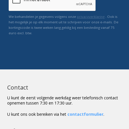
We behandelen je gegevens volgens onze
privacyverklaring
. Ook is
het mogelijk je op elk moment uit te schrijven voor onze e-mails. De
kortingscode is twee weken lang geldig bij een besteding vanaf 75
euro excl. btw.
Contact
U kunt de eerst volgende werkdag weer telefonisch contact
opnemen tussen 7:30 en 17:30 uur.
U kunt ons ook bereiken via het
contactformulier
.