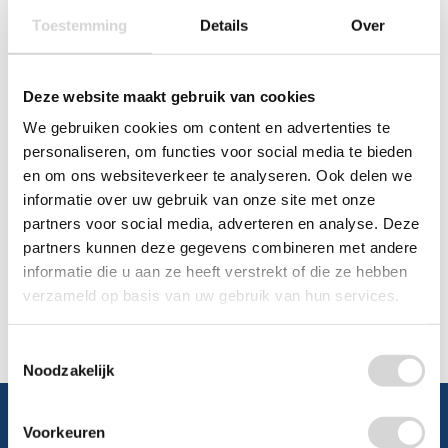
Toestemming
Details
Over
Chat
WhatsApp
0348 479195
Deze website maakt gebruik van cookies
We gebruiken cookies om content en advertenties te
Mailen
personaliseren, om functies voor social media te bieden
en om ons websiteverkeer te analyseren. Ook delen we
Offerte aanvragen
informatie over uw gebruik van onze site met onze
Vraag een speciale prijs op bij ons, wij
partners voor social media, adverteren en analyse. Deze
kijken naar de mogelijkheden.
partners kunnen deze gegevens combineren met andere
informatie die u aan ze heeft verstrekt of die ze hebben
verzameld op basis van uw gebruik van hun services.
Toestemmingsselectie
Noodzakelijk
Voorkeuren