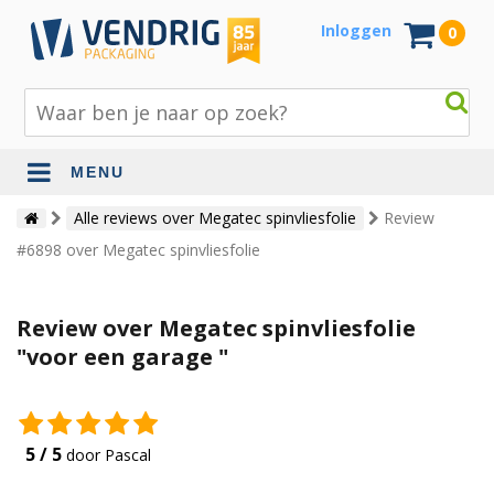
Inloggen
0
MENU
Beschermingsmateriaal
Alle reviews over Megatec spinvliesfolie
Review
#6898 over Megatec spinvliesfolie
Bouw- en tuinmaterialen
Inpak - en verzendmaterialen
Review over Megatec spinvliesfolie
Jute en lopers
"voor een garage "
Papier en karton
Tape en stickers
5 / 5
door Pascal
Verhuismaterialen