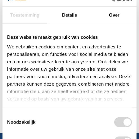
0348 4791 95
Toestemming
Details
Over
Chat
Deze website maakt gebruik van cookies
WhatsApp
0348 479195
We gebruiken cookies om content en advertenties te
personaliseren, om functies voor social media te bieden
Mailen
en om ons websiteverkeer te analyseren. Ook delen we
informatie over uw gebruik van onze site met onze
Offerte aanvragen
Vraag een speciale prijs op bij ons, wij
partners voor social media, adverteren en analyse. Deze
kijken naar de mogelijkheden.
partners kunnen deze gegevens combineren met andere
informatie die u aan ze heeft verstrekt of die ze hebben
verzameld op basis van uw gebruik van hun services.
Toestemmingsselectie
Noodzakelijk