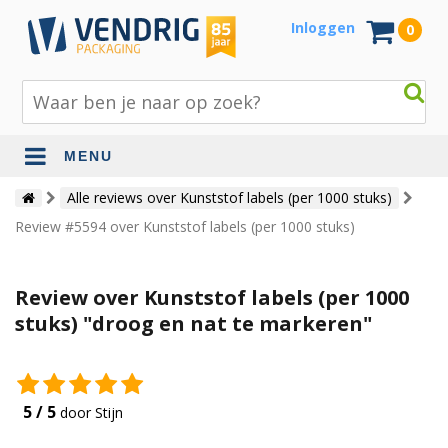
Inloggen
0
MENU
Beschermingsmateriaal
Alle reviews over Kunststof labels (per 1000 stuks)
Review #5594 over Kunststof labels (per 1000 stuks)
Bouw- en tuinmaterialen
Inpak - en verzendmaterialen
Review over Kunststof labels (per 1000
Jute en lopers
stuks) "droog en nat te markeren"
Papier en karton
Tape en stickers
5 / 5
door Stijn
Verhuismaterialen