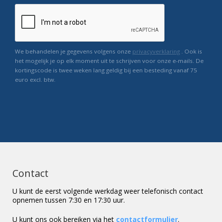
We behandelen je gegevens volgens onze
privacyverklaring
. Ook is
het mogelijk je op elk moment uit te schrijven voor onze e-mails. De
kortingscode is twee weken lang geldig bij een besteding vanaf 75
euro excl. btw.
Contact
U kunt de eerst volgende werkdag weer telefonisch contact
opnemen tussen 7:30 en 17:30 uur.
U kunt ons ook bereiken via het
contactformulier
.