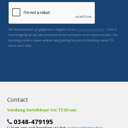
We behandelen je gegevens volgens onze
privacyverklaring
. Ook is
het mogelijk je op elk moment uit te schrijven voor onze e-mails. De
kortingscode is twee weken lang geldig bij een besteding vanaf 75
euro excl. btw.
Contact
Vandaag bereikbaar tot 17:30 uur.
0348-479195
U kunt ons ook bereiken via het
contactformulier
.