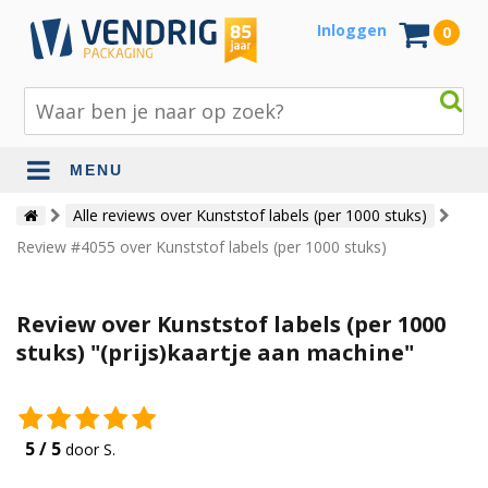
Inloggen
0
MENU
Beschermingsmateriaal
Alle reviews over Kunststof labels (per 1000 stuks)
Review #4055 over Kunststof labels (per 1000 stuks)
Bouw- en tuinmaterialen
Inpak - en verzendmaterialen
Review over Kunststof labels (per 1000
Jute en lopers
stuks) "(prijs)kaartje aan machine"
Papier en karton
Tape en stickers
5 / 5
door S.
Verhuismaterialen