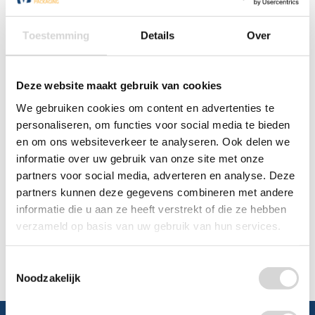
0348 4791 95
Toestemming
Details
Over
Chat
Deze website maakt gebruik van cookies
WhatsApp
0348 479195
We gebruiken cookies om content en advertenties te
personaliseren, om functies voor social media te bieden
Mailen
en om ons websiteverkeer te analyseren. Ook delen we
informatie over uw gebruik van onze site met onze
Offerte aanvragen
Vraag een speciale prijs op bij ons, wij
partners voor social media, adverteren en analyse. Deze
kijken naar de mogelijkheden.
partners kunnen deze gegevens combineren met andere
informatie die u aan ze heeft verstrekt of die ze hebben
verzameld op basis van uw gebruik van hun services.
Toestemmingsselectie
Noodzakelijk