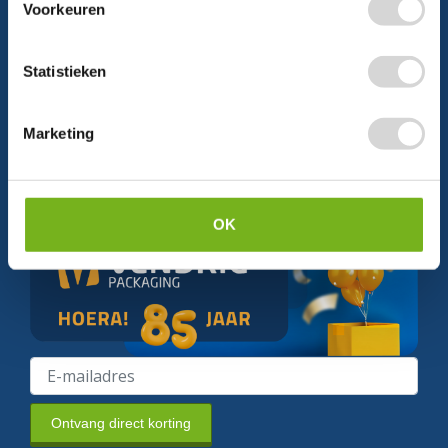
Voorkeuren
Statistieken
Schrijf je in en ontvang direct
5% korting
Marketing
Persoonlijke korting
Krijg af en toe mails van ons
Relevant nieuws
OK
Ontvang direct korting