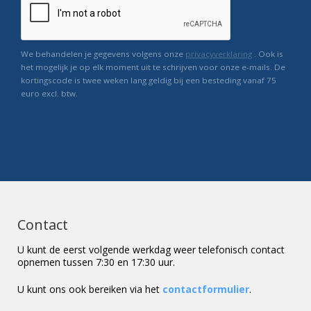
We behandelen je gegevens volgens onze
privacyverklaring
. Ook is
het mogelijk je op elk moment uit te schrijven voor onze e-mails. De
kortingscode is twee weken lang geldig bij een besteding vanaf 75
euro excl. btw.
Contact
U kunt de eerst volgende werkdag weer telefonisch contact
opnemen tussen 7:30 en 17:30 uur.
U kunt ons ook bereiken via het
contactformulier
.