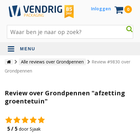
Inloggen
0
MENU
Beschermingsmateriaal
Alle reviews over Grondpennen
Review #9830 over
Grondpennen
Bouw- en tuinmaterialen
Inpak - en verzendmaterialen
Review over Grondpennen "afzetting
Jute en lopers
groentetuin"
Papier en karton
Tape en stickers
5 / 5
door Sjaak
Verhuismaterialen