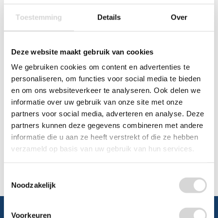
0348 4791 95
Toestemming
Details
Over
Chat
Deze website maakt gebruik van cookies
WhatsApp
0348 479195
We gebruiken cookies om content en advertenties te
personaliseren, om functies voor social media te bieden
Mailen
en om ons websiteverkeer te analyseren. Ook delen we
informatie over uw gebruik van onze site met onze
Offerte aanvragen
Vraag een speciale prijs op bij ons, wij
partners voor social media, adverteren en analyse. Deze
kijken naar de mogelijkheden.
partners kunnen deze gegevens combineren met andere
informatie die u aan ze heeft verstrekt of die ze hebben
verzameld op basis van uw gebruik van hun services.
Toestemmingsselectie
Noodzakelijk
Voorkeuren