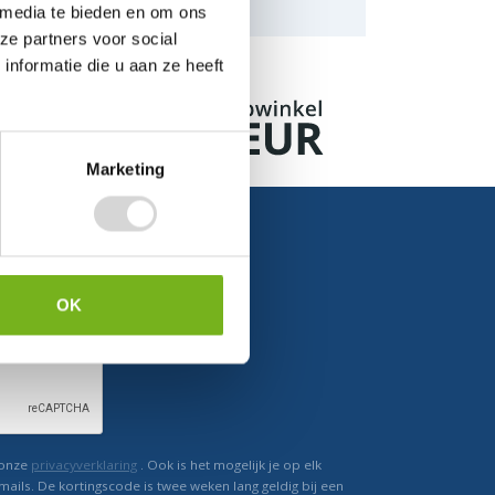
naar de mogelijkheden.
 media te bieden en om ons
ze partners voor social
nformatie die u aan ze heeft
Marketing
OK
Ontvang direct korting
 onze
privacyverklaring
. Ook is het mogelijk je op elk
mails. De kortingscode is twee weken lang geldig bij een