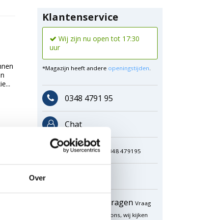
Klantenservice
Wij zijn nu open tot 17:30
uur
ennen
*Magazijn heeft andere
openingstijden
.
en
e...
0348 4791 95
Chat
WhatsApp
0348 479195
Mailen
Over
Offerte aanvragen
Vraag
een speciale prijs op bij ons, wij kijken