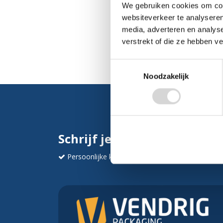
We gebruiken cookies om cont
websiteverkeer te analyseren
media, adverteren en analys
verstrekt of die ze hebben v
Toestemmingsselectie
Noodzakelijk
Schrijf je in en ontvang dir
Persoonlijke korting
Krijg af en toe mails va