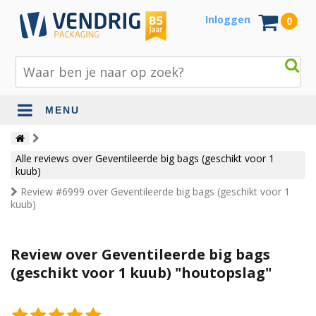
Inloggen
0
MENU
Beschermingsmateriaal
Alle reviews over Geventileerde big bags (geschikt voor 1
Bouw- en tuinmaterialen
kuub)
Review #6999 over Geventileerde big bags (geschikt voor 1
Inpak - en verzendmaterialen
kuub)
Jute en lopers
Papier en karton
Review over Geventileerde big bags
(geschikt voor 1 kuub) "houtopslag"
Tape en stickers
Verhuismaterialen