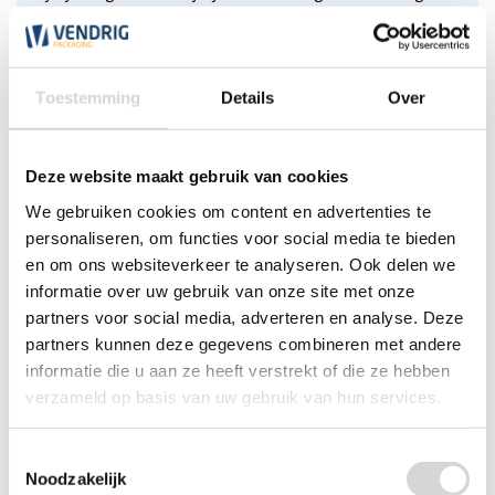
open tussen 7:30 en 17:30 uur.
*Magazijn heeft andere
openingstijden
.
Toestemming
Details
Over
0348 4791 95
Deze website maakt gebruik van cookies
Chat
We gebruiken cookies om content en advertenties te
personaliseren, om functies voor social media te bieden
WhatsApp
0348 479195
en om ons websiteverkeer te analyseren. Ook delen we
informatie over uw gebruik van onze site met onze
Mailen
partners voor social media, adverteren en analyse. Deze
partners kunnen deze gegevens combineren met andere
Offerte aanvragen
Vraag een speciale prijs op bij ons, wij
informatie die u aan ze heeft verstrekt of die ze hebben
kijken naar de mogelijkheden.
verzameld op basis van uw gebruik van hun services.
Toestemmingsselectie
Noodzakelijk