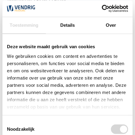
open tussen 7:30 en 17:30 uur.
*Magazijn heeft andere
openingstijden
.
Toestemming
Details
Over
0348 4791 95
Deze website maakt gebruik van cookies
Chat
We gebruiken cookies om content en advertenties te
WhatsApp
personaliseren, om functies voor social media te bieden
0348 479195
en om ons websiteverkeer te analyseren. Ook delen we
informatie over uw gebruik van onze site met onze
Mailen
partners voor social media, adverteren en analyse. Deze
partners kunnen deze gegevens combineren met andere
Offerte aanvragen
Vraag een speciale prijs op bij ons, wij
informatie die u aan ze heeft verstrekt of die ze hebben
kijken naar de mogelijkheden.
verzameld op basis van uw gebruik van hun services.
Toestemmingsselectie
Noodzakelijk