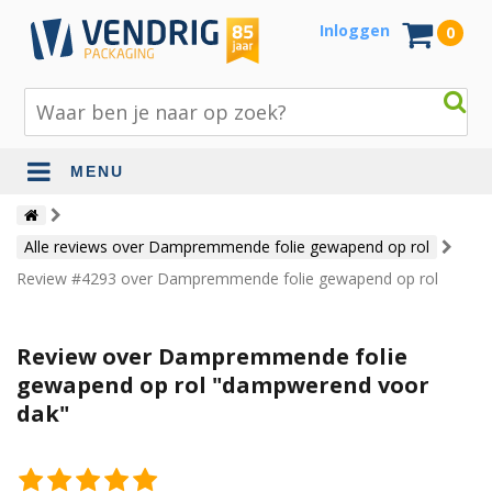
Inloggen
0
MENU
Beschermingsmateriaal
Alle reviews over Dampremmende folie gewapend op rol
Bouw- en tuinmaterialen
Review #4293 over Dampremmende folie gewapend op rol
Inpak - en verzendmaterialen
Jute en lopers
Review over Dampremmende folie
gewapend op rol "dampwerend voor
Papier en karton
dak"
Tape en stickers
Verhuismaterialen