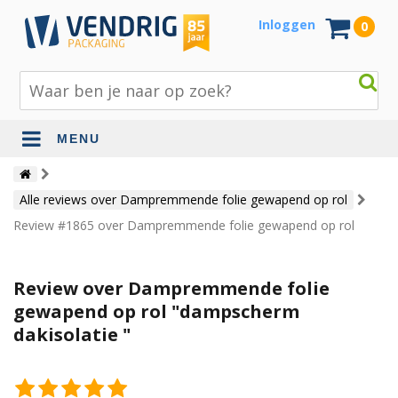
Inloggen
0
MENU
Beschermingsmateriaal
Alle reviews over Dampremmende folie gewapend op rol
Bouw- en tuinmaterialen
Review #1865 over Dampremmende folie gewapend op rol
Inpak - en verzendmaterialen
Jute en lopers
Review over Dampremmende folie
gewapend op rol "dampscherm
Papier en karton
dakisolatie "
Tape en stickers
Verhuismaterialen