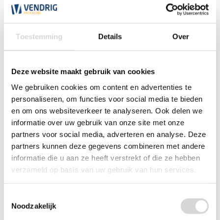
*Magazijn heeft andere
openingstijden
.
Toestemming
Details
Over
0348 4791 95
Chat
Deze website maakt gebruik van cookies
We gebruiken cookies om content en advertenties te
WhatsApp
0348 479195
personaliseren, om functies voor social media te bieden
en om ons websiteverkeer te analyseren. Ook delen we
Mailen
informatie over uw gebruik van onze site met onze
partners voor social media, adverteren en analyse. Deze
Offerte aanvragen
partners kunnen deze gegevens combineren met andere
Vraag een speciale prijs op bij ons, wij
informatie die u aan ze heeft verstrekt of die ze hebben
kijken naar de mogelijkheden.
verzameld op basis van uw gebruik van hun services.
Toestemmingsselectie
Noodzakelijk