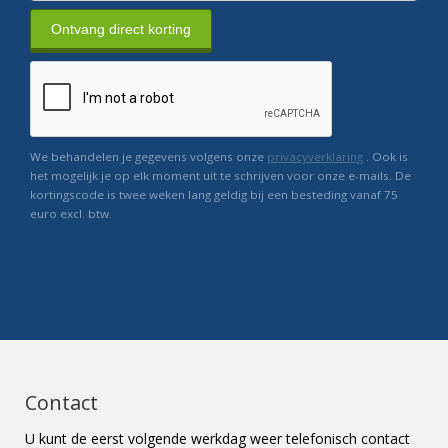
Ontvang direct korting
We behandelen je gegevens volgens onze
privacyverklaring
. Ook is
het mogelijk je op elk moment uit te schrijven voor onze e-mails. De
kortingscode is twee weken lang geldig bij een besteding vanaf 75
euro excl. btw.
Contact
U kunt de eerst volgende werkdag weer telefonisch contact