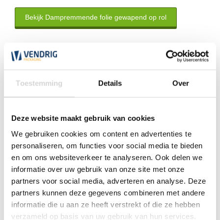
Bekijk Dampremmende folie gewapend op rol
Klantenservice
Wij zijn nu gesloten. Wij zijn de eerst volgende werkdag weer
Toestemming
Details
Over
open tussen 7:30 en 17:30 uur.
*Magazijn heeft andere
openingstijden
.
Deze website maakt gebruik van cookies
We gebruiken cookies om content en advertenties te
0348 4791 95
personaliseren, om functies voor social media te bieden
en om ons websiteverkeer te analyseren. Ook delen we
Chat
informatie over uw gebruik van onze site met onze
partners voor social media, adverteren en analyse. Deze
WhatsApp
0348 479195
partners kunnen deze gegevens combineren met andere
informatie die u aan ze heeft verstrekt of die ze hebben
Mailen
verzameld op basis van uw gebruik van hun services.