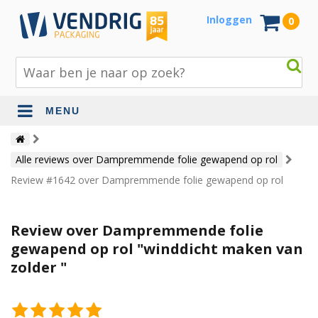
Inloggen
0
MENU
Beschermingsmateriaal
Alle reviews over Dampremmende folie gewapend op rol
Bouw- en tuinmaterialen
Review #1642 over Dampremmende folie gewapend op rol
Inpak - en verzendmaterialen
Jute en lopers
Review over Dampremmende folie
gewapend op rol "winddicht maken van
Papier en karton
zolder "
Tape en stickers
Verhuismaterialen