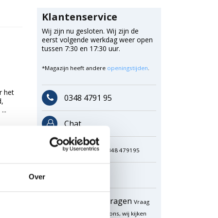
Klantenservice
Wij zijn nu gesloten. Wij zijn de
eerst volgende werkdag weer open
tussen 7:30 en 17:30 uur.
*Magazijn heeft andere
openingstijden
.
r het
0348 4791 95
d,
...
Chat
WhatsApp
0348 479195
Mailen
Over
Offerte aanvragen
Vraag
een speciale prijs op bij ons, wij kijken