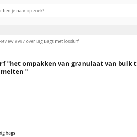
Review #997 over Big Bags met losslurf
urf "het ompakken van granulaat van bulk 
smelten "
big bags