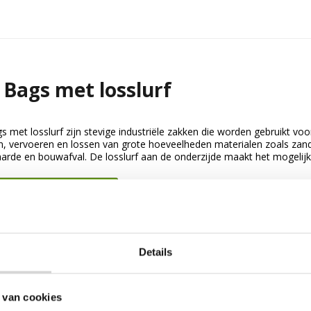
 Bags met losslurf
s met losslurf zijn stevige industriële zakken die worden gebruikt voo
n, vervoeren en lossen van grote hoeveelheden materialen zoals zan
aarde en bouwafval. De losslurf aan de onderzijde maakt het mogelijk 
jk Big Bags met losslurf
Details
 van cookies