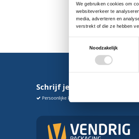
We gebruiken cookies om cont
websiteverkeer te analyseren
media, adverteren en analys
verstrekt of die ze hebben v
Toestemmingsselectie
Noodzakelijk
Schrijf je in en ontvang dir
Persoonlijke korting
Krijg af en toe mails va