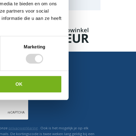
naar de mogelijkheden.
 media te bieden en om ons
ze partners voor social
nformatie die u aan ze heeft
Marketing
OK
Ontvang direct korting
 onze
privacyverklaring
. Ook is het mogelijk je op elk
mails. De kortingscode is twee weken lang geldig bij een