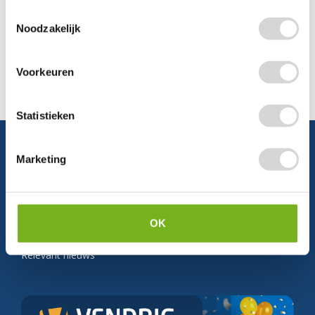
kijken naar de mogelijkheden.
Toestemmingsselectie
Noodzakelijk
Voorkeuren
Statistieken
Marketing
Schrijf je in en ontvang direct
5% korting
OK
Persoonlijke korting
Krijg af en toe mails van ons
Relevant nieuws