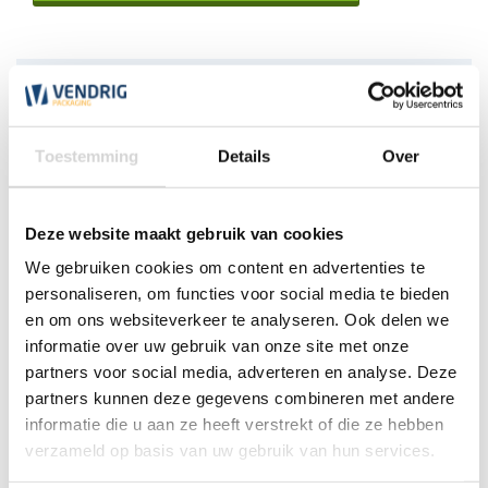
Klantenservice
Wij zijn nu gesloten. Wij zijn de eerst volgende werkdag weer
open tussen 7:30 en 17:30 uur.
Toestemming
Details
Over
*Magazijn heeft andere
openingstijden
.
Deze website maakt gebruik van cookies
0348 4791 95
We gebruiken cookies om content en advertenties te
personaliseren, om functies voor social media te bieden
Chat
en om ons websiteverkeer te analyseren. Ook delen we
informatie over uw gebruik van onze site met onze
WhatsApp
0348 479195
partners voor social media, adverteren en analyse. Deze
partners kunnen deze gegevens combineren met andere
Mailen
informatie die u aan ze heeft verstrekt of die ze hebben
verzameld op basis van uw gebruik van hun services.
Offerte aanvragen
Vraag een speciale prijs op bij ons, wij