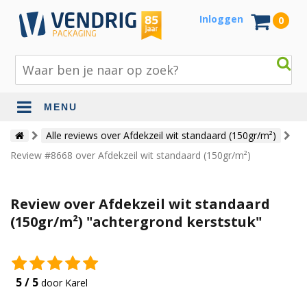
Inloggen
0
MENU
Beschermingsmateriaal
Alle reviews over Afdekzeil wit standaard (150gr/m²)
Review #8668 over Afdekzeil wit standaard (150gr/m²)
Bouw- en tuinmaterialen
Inpak - en verzendmaterialen
Review over Afdekzeil wit standaard
Jute en lopers
(150gr/m²) "achtergrond kerststuk"
Papier en karton
Tape en stickers
5 / 5
door Karel
Verhuismaterialen