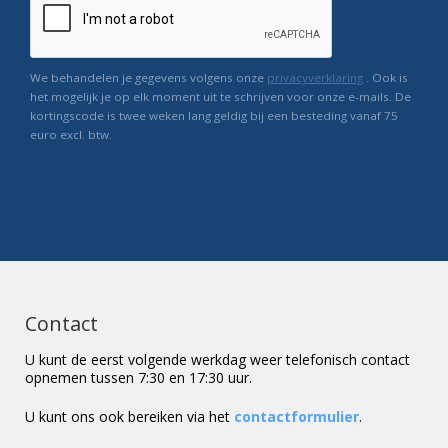
We behandelen je gegevens volgens onze
privacyverklaring
. Ook is
het mogelijk je op elk moment uit te schrijven voor onze e-mails. De
kortingscode is twee weken lang geldig bij een besteding vanaf 75
euro excl. btw.
Contact
U kunt de eerst volgende werkdag weer telefonisch contact
opnemen tussen 7:30 en 17:30 uur.
U kunt ons ook bereiken via het
contactformulier
.