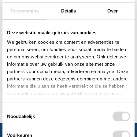
0348 4791 95
Toestemming
Details
Over
Chat
Deze website maakt gebruik van cookies
WhatsApp
0348 479195
We gebruiken cookies om content en advertenties te
personaliseren, om functies voor social media te bieden
Mailen
en om ons websiteverkeer te analyseren. Ook delen we
informatie over uw gebruik van onze site met onze
Offerte aanvragen
Vraag een speciale prijs op bij ons, wij
partners voor social media, adverteren en analyse. Deze
kijken naar de mogelijkheden.
partners kunnen deze gegevens combineren met andere
informatie die u aan ze heeft verstrekt of die ze hebben
verzameld op basis van uw gebruik van hun services.
Toestemmingsselectie
Noodzakelijk
Voorkeuren