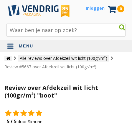
Inloggen
0
MENU
Beschermingsmateriaal
Alle reviews over Afdekzeil wit licht (100gr/m²)
Review #5667 over Afdekzeil wit licht (100gr/m²)
Bouw- en tuinmaterialen
Inpak - en verzendmaterialen
Review over Afdekzeil wit licht
Jute en lopers
(100gr/m²) "boot"
Papier en karton
Tape en stickers
5 / 5
door Simone
Verhuismaterialen